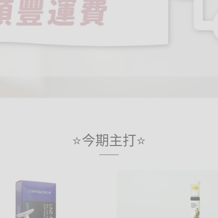
⭐今期主打⭐