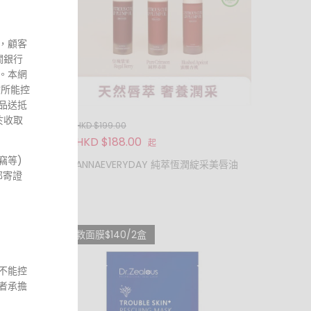
，顧客
關銀行
。本網
站所能控
品送抵
於收取
HKD $199.00
HKD $188.00
起
竊等)
片裝 藍色
ANNAEVERYDAY 純萃恆潤綻采美唇油
郵寄證
救救面膜$140/2盒
不能控
者承擔