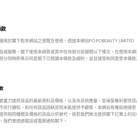
條款
適用於閣下對本網站之瀏覽及使用、透過本網站PO.POBEAUTY LIMITED
品或服務。閣下使用本網頁或其中任何部分前細閱以下條文，在使用本網
部分同時即表示同意閣下已閱讀本條款及細則，並且接受和同意受本條款
50.00
HKD $238.00
68.00
HKD $189.00
LATIB 橄欖檸檬/ 番茄排毒飲 (
mesotec 家用水光針系列
支)
款
會盡力提供貨品的最新資料及價格，以及存貨供應量，並保留權利更改貨
作另行通知。如任何貨品因缺貨而未能提供予顧客，本網站有權拒絕接受
提供相同種類及價格的貨品以供替代。倘若我們無法提供閣下訂單上的任
，我們會透過電話或電郵通知閣下。