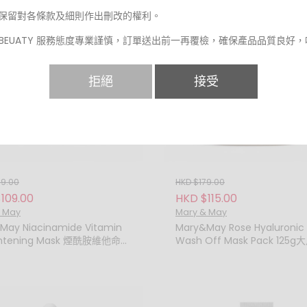
保留對各條款及細則作出刪改的權利。
POBEUATY 服務態度專業謹慎，訂單送出前一再覆檢，確保產品品質良好
程或會引致產品傾瀉、變質或損毀。 此賴不可抗力之因素，恕不接受退
換服務。
拒絕
接受
況或產品恕不接受退貨退款或退貨退換服務：
產品收貨期已超過7天。
產品曾被使用(例如包裝膠紙或盒被撕去)。
客人不喜歡或滿意產品顏色、香味、包裝、效果等等客觀意見。
69.00
HKD $179.00
產品並未保持完好包裝、已受破壞、損毀或不完整。
109.00
HKD $115.00
任何顯示不接受退貨的折扣產品、清貨產品或特賣產品。
 May
Mary & May
任何免費贈品及試用裝禮品。
May Niacinamide Vitamin
Mary&May Rose Hyaluronic
ghtening Mask 煙酰胺維他命C
Wash Off Mask Pack 125
如任何爭議，PO.POBEAUTY網站保留最終決定權不得議異。
 (一盒 30 片)
玫瑰無花果補水抗氧泥膜
PO.POBEAUTY 門市購買，除非貨品存有品質問題，否則不接受退貨退款
務。