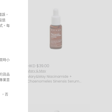
錯誤，
設退
式。每
買時小
HKD $39.00
Mary & May
題的貨品
Mary&May Niacinamide +
專業意
Chaenomeles Sinensis Serum
MINI 10ML 煙酰胺 + 木瓜複合亮白精華
 30ML
 ，否