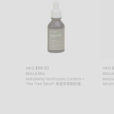
HKD $88.00
HKD $
Mary & May
Mary &
Mary&May Houttuynia Cordata +
Mary&
Tea Tree Serum 魚腥草茶樹舒緩精
Seru
華 30ML