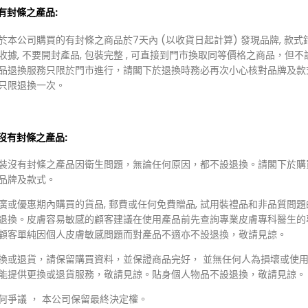
裝有封條之產品:
於本公司購買的有封條之商品於7天內 (以收貨日起計算) 發現品牌, 款式
收據, 不要開封產品, 包裝完整 , 可直接到門市換取同等價格之商品，但不
品退換服務只限於門市進行，請閣下於退換時務必再次小心核對品牌及款
只限退換一次。
裝沒有封條之產品:
裝沒有封條之產品因衛生問題，無論任何原因，都不設退換。請閣下於購
品牌及款式。
45.00
HKD $138.00
115.00
HKD $88.00
廣或優惠期內購買的貨品, 郵費或任何免費贈品, 試用裝禮品和非品質問
 May
Mary & May
退換。皮膚容易敏感的顧客建議在使用產品前先查詢專業皮膚專科醫生的
May Calendula Peptide
Mary&May Idebenone +
顧客單純因個人皮膚敏感問題而對產品不適亦不設退換，敬請見諒。
ss Sleeping Mask 110G 金盞花
Blackberry Complex Serum
齡晚安面膜
艾地苯黑莓抗氧化亮肌精華
換或退貨，請保留購買資料，並保證商品完好， 並無任何人為損壞或使用
能提供更換或退貨服務，敬請見諒。貼身個人物品不設退換，敬請見諒。
何爭議 ， 本公司保留最終決定權。