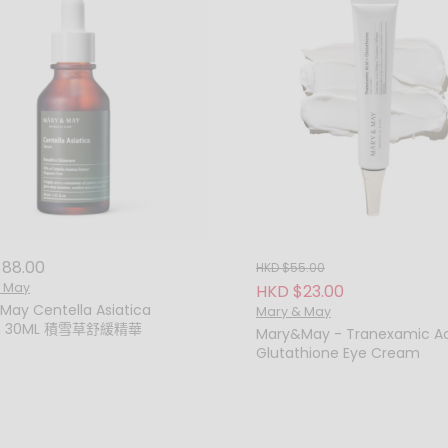
88.00
HKD $55.00
 May
HKD $23.00
May Centella Asiatica
Mary & May
m 30ML 積雪草舒緩精華
Mary&May - Tranexamic Ac
Glutathione Eye Cream