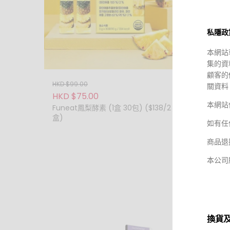
私隱政
本網站
集的資
顧客的
HKD $99.00
HKD $3
關資料
HKD $75.00
HKD $
本網站
DR.ZEA
Funeat鳳梨酵素 (1盒 30包) ($138/2
盒)
Dr.zea
如有任
Acne 
($116/
商品退
本公司
換貨