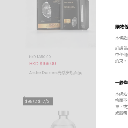
購物
本條款
訂講貨
中任何
HKD $350.00
HKD $1
約束。
HKD $169.00
HKD $
Andre Dermes光感安瓶面膜
Cell
一般條
本網站
格而不
$98/2 $117/3
單，或
或服務