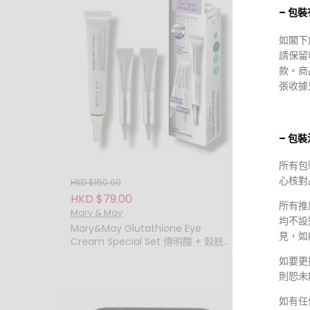
– 包
如閣下
請保留
款。商
張收據
– 包
所有包
心核對
HKD $150.00
HKD $1
HKD $79.00
HKD $
所有推
Mary & May
Mary &
均不設
Mary&May Glutathione Eye
Mary&
見，如
Cream Special Set 傳明酸 + 穀胱甘
Agele
肽亮白眼霜特別套裝
勝肽無
如要更
則恕未
如有任