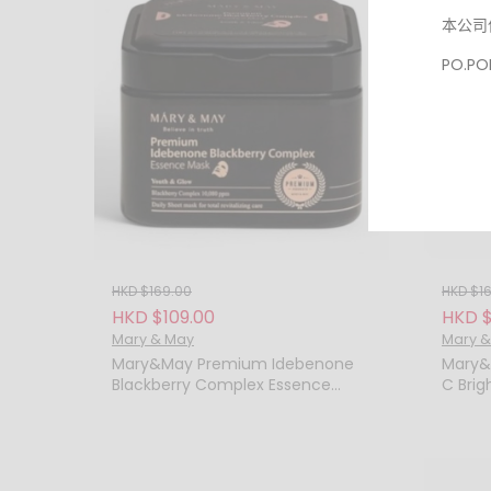
本公司
PO.
送貨旅
退貨退
以下情
HKD $169.00
HKD $1
HKD $109.00
HKD $
Mary & May
Mary &
Mary&May Premium Idebenone
Mary&
Blackberry Complex Essence
C Bri
Mask 頂級艾地苯黑莓複合精華面膜
亮白面膜
若於 
(一盒 20 片)
退換服