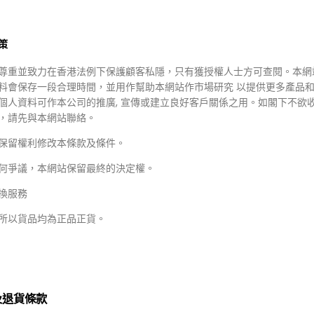
策
尊重並致力在香港法例下保護顧客私隱，只有獲授權人士方可查閱。本網
料會保存一段合理時間，並用作幫助本網站作市場研究 以提供更多產品
個人資料可作本公司的推廣, 宣傳或建立良好客戶關係之用。如閣下不欲
50.00
HKD $350.00
，請先與本網站聯絡。
69.00
HKD $69.00
保留權利修改本條款及條件。
LOUS
DR.ZEALOUS
lous Tea Tree Firewood
Dr Zealous Vegf Anti Hair Lo
何爭議，本網站保留最終的決定權。
Elimination Body Wash
Shampoo ($116/2)
2)
換服務
所以貨品均為正品正貨。
Mary&May 純素品牌
及退貨條款