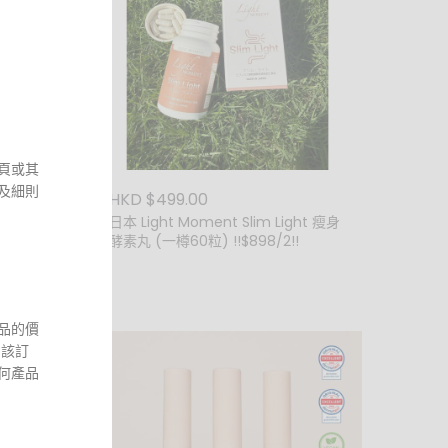
頁或其
及細則
HKD $499.00
日本 Light Moment Slim Light 瘦身
酵素丸 (一樽60粒) !!$898/2!!
一盒14
品的價
 該訂
何產品