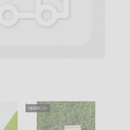
!!$898/2!!