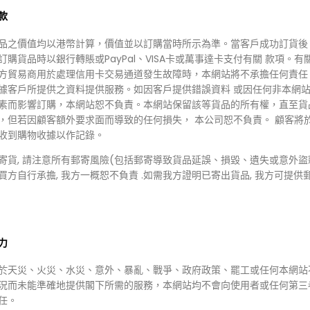
款
品之價值均以港幣計算，價值並以訂購當時所示為準。當客戶成功訂貨後
訂購貨品時以銀行轉賬或PayPal、VISA卡或萬事達卡支付有關 款項。有
方貿易商用於處理信用卡交易通道發生故障時，本網站將不承擔任何責任
據客戶所提供之資料提供服務。如因客戶提供錯誤資料 或因任何非本網
素而影響訂購，本網站恕不負責。本網站保留該等貨品的所有權，直至貨
，但若因顧客額外要求面而導致的任何損失， 本公司恕不負責。 顧客將
99.00
HKD $100.00
收到購物收據以作記錄。
169.00
HKD $49.00
 MEDI-PEEL積雪草舒緩精華面
寄貨, 請注意所有郵寄風險(包括郵寄導致貨品延誤、損毀、遺失或意外盜
Vaseline 凡士林保濕面膜 10
 !!不包運費!!
買方自行承擔, 我方一概恕不負責 .如需我方證明已寄出貨品, 我方可提供
/2枝
混款$116/2枝
力
於天災、火災、水災、意外、暴亂、戰爭、政府政策、罷工或任何本網站
況而未能準確地提供閣下所需的服務，本網站均不會向使用者或任何第三
任。