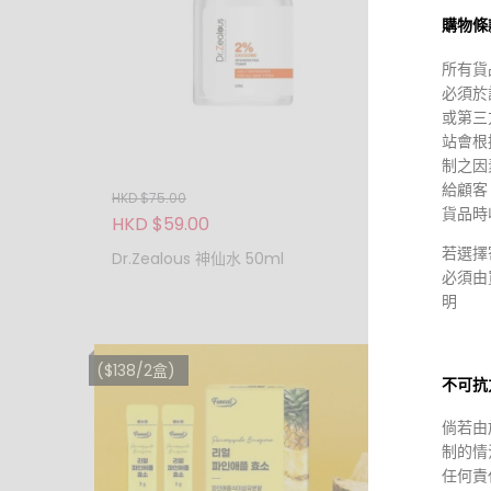
購物條
所有貨
必須於
或第三
站會根
制之因
給顧客
HKD $75.00
HKD $1
貨品時
HKD $59.00
HKD $
(現貨)
若選擇
Dr.Zealous 神仙水 50ml
膜50片
必須由
明
($138/2盒)
混款$116
不可抗
倘若由
制的情
任何責