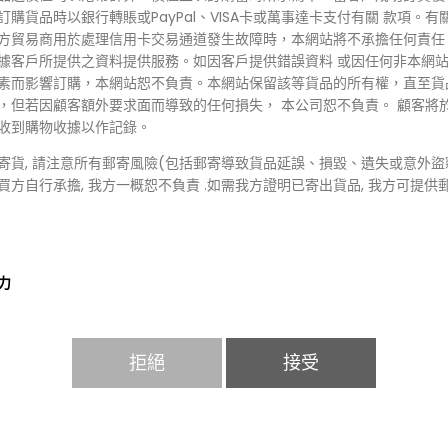
訂購貨品時以銀行轉賬或PayPal、VISA卡或萬事達卡支付有關 款項。有
方貿易商用於處理信用卡交易通道發生故障時，本網站將不承擔任何責任
據客戶所提供之資料提供服務。如因客戶提供錯誤資料 或因任何非本網
素而影響訂購，本網站恕不負責。本網站保留該等貨品的所有權，直至貨
，但若因顧客額外要求面而導致的任何損失， 本公司恕不負責。 顧客將
收到購物收據以作記錄。
寄貨, 請注意所有郵寄風險(包括郵寄導致貨品延誤、損毀、遺失或意外盜
買方自行承擔, 我方一概恕不負責 .如需我方證明已寄出貨品, 我方可提供
力
於天災、火災、水災、意外、暴亂、戰爭、政府政策、罷工或任何本網站
況而未能準確地提供閣下所需的服務，本網站均不會向使用者或任何第三
拒絕
接受
任。
策