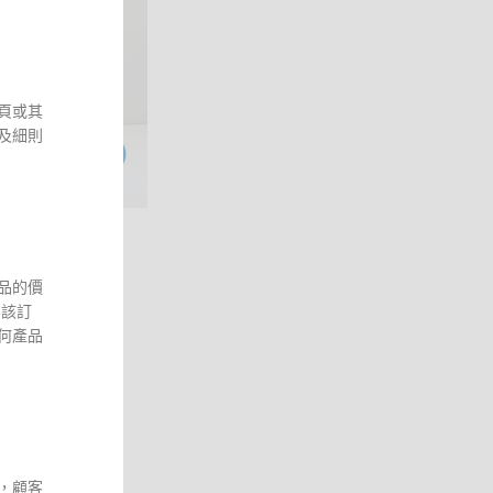
頁或其
及細則
99.00
209.00
品的價
sm
 該訂
lism 簡單保養淨痘
0ml
何產品
，顧客