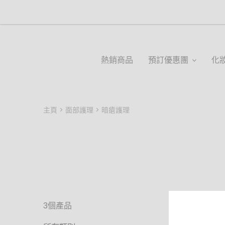
熱銷商品
預訂優惠團
化
主頁
面部護理
暗瘡護理
3個產品