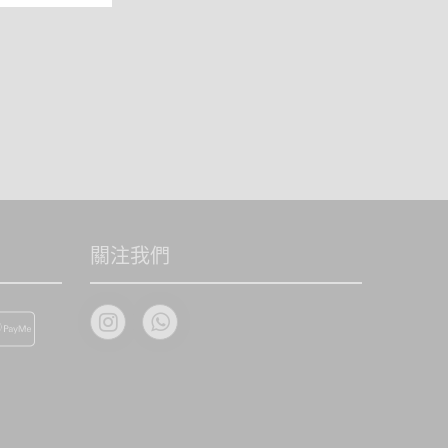
站所收
和服務。
收到有
關注我們
錯誤，