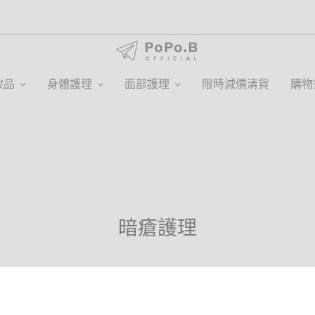
妝品
身體護理
面部護理
限時減價清貨
購物
暗瘡護理