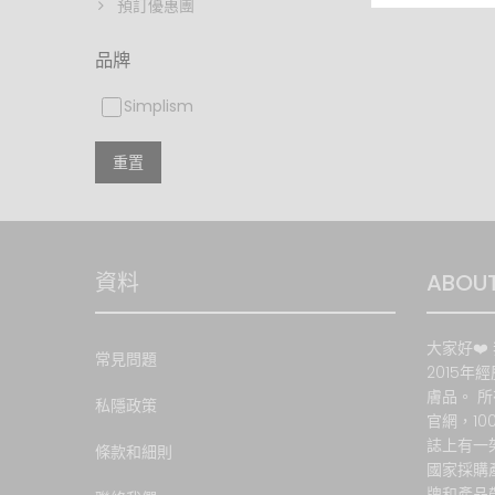
預訂優惠團
本網站
品牌
集的資
顧客的
Simplism
關資料
本網站
重置
如有任
商品退
本公司
資料
ABOUT
大家好❤️ 
常見問題
2015年
換貨
膚品。 
私隱政策
官網，1
– 包
誌上有一
條款和細則
國家採購
如閣下
牌和產品