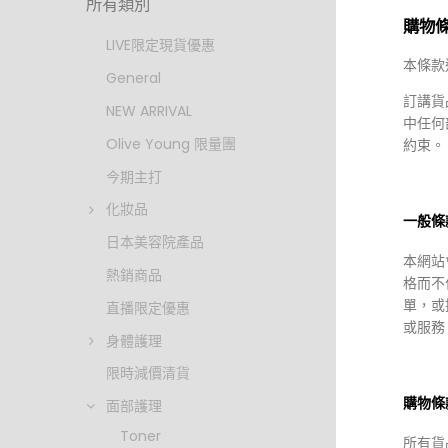
所有類別
購物
LIVE限定現貨優惠
本條款
General
訂講貨
NEW ARRIVAL
中任何
Olive Young 限量團
約束。
今期主打
化妝品
HKD $16
一般條
HKD $1
日本美容院產品
本網站
HANMI 
熱銷商品
格而不
Fusimed
Ampoul
單，或
直播限定優惠
或服務
身體護理
限時減價清貨
購物條
面部護理
Toner
所有貨