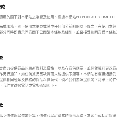
條款
適用於閣下對本網站之瀏覽及使用、透過本網站PO.POBEAUTY LIMITED
品或服務。閣下使用本網頁或其中任何部分前細閱以下條文，在使用本網
部分同時即表示同意閣下已閱讀本條款及細則，並且接受和同意受本條款
HKD $115.00
8.00
HKD $2
款
38.00
HKD $
handok祛痘暗粒水 30ml
會盡力提供貨品的最新資料及價格，以及存貨供應量，並保留權利更改貨
Simpli
PRO Calm
作另行通知。如任何貨品因缺貨而未能提供予顧客，本網站有權拒絕接受
i Repair Shot
Simp
es 10ml
精華 5
提供相同種類及價格的貨品以供替代。倘若我們無法提供閣下訂單上的任
，我們會透過電話或電郵通知閣下。
款
品之價值均以港幣計算，價值並以訂購當時所示為準。當客戶成功訂貨後