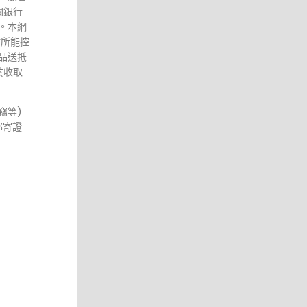
關銀行
。本網
站所能控
品送抵
於收取
竊等)
郵寄證
不能控
者承擔