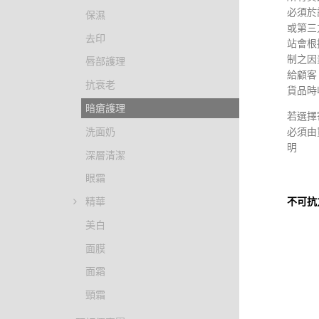
必須於
保濕
或第三
去印
站會根
制之因
唇部護理
給顧客
抗衰老
貨品時
暗瘡護理
若選擇
必須由
洗面奶
明
深層清潔
眼霜
不可抗
精華
美白
倘若由
制的情
面膜
任何責
面霜
頸霜
私隱政