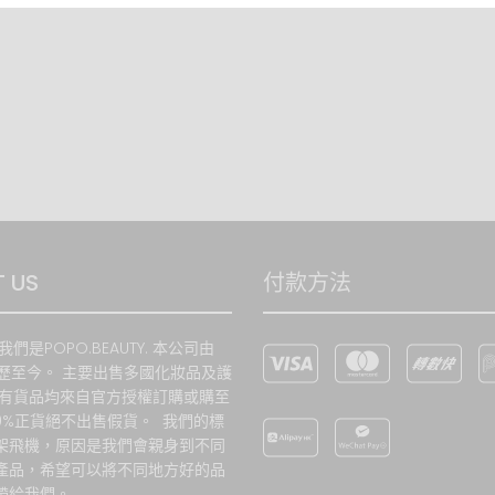
尊重並致力在香港法例下保護顧客私隱，只有獲授權人士方可查閱。本網
料會保存一段合理時間，並用作幫助本網站作市場研究 以提供更多產品
個人資料可作本公司的推廣, 宣傳或建立良好客戶關係之用。如閣下不欲
，請先與本網站聯絡。
保留權利修改本條款及條件。
何爭議，本網站保留最終的決定權。
換服務
所以貨品均為正品正貨。
 US
付款方法
我們是POPO.BEAUTY. 本公司由
經歷至今。 主要出售多國化妝品及護
及退貨條款
所有貨品均來自官方授權訂購或購至
00%正貨絕不出售假貨。 我們的標
裝有封條之產品:
架飛機，原因是我們會親身到不同
產品，希望可以將不同地方好的品
於本公司購買的有封條之商品於7天內 (以收貨日起計算) 發現品牌, 款式
帶給我們。