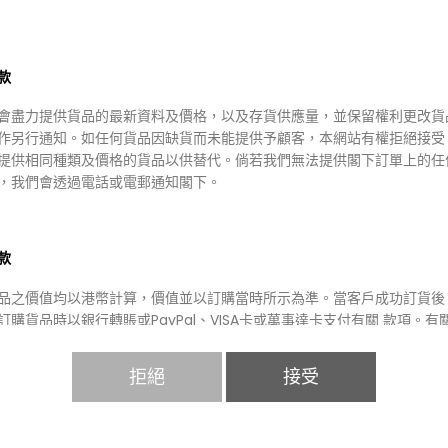
-
+
款
會盡力提供貨品的最新資料及價格，以及存貨供應量，並保留權利更改貨
加入購物車
作另行通知。如任何貨品因缺貨而未能提供予顧客，本網站有權拒絕接受
提供相同種類及價格的貨品以供替代。倘若我們無法提供閣下訂單上的任
，我們會透過電話或電郵通知閣下。
款
品之價值均以港幣計算，價值並以訂購當時所示為準。當客戶成功訂貨後
訂購貨品時以銀行轉賬或PayPal、VISA卡或萬事達卡支付有關 款項。有
方貿易商用於處理信用卡交易通道發生故障時，本網站將不承擔任何責任
據客戶所提供之資料提供服務。如因客戶提供錯誤資料 或因任何非本網
拒絕
接受
素而影響訂購，本網站恕不負責。本網站保留該等貨品的所有權，直至貨
，但若因顧客額外要求面而導致的任何損失， 本公司恕不負責。 顧客將
 US
付款方法
收到購物收據以作記錄。