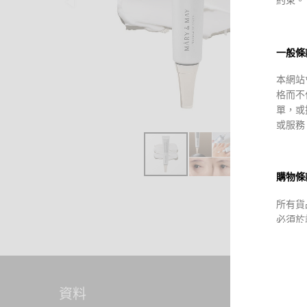
約束。
一般條
本網站
格而不
單，或
或服務
購物條
所有貨
必須於
或第三
站會根
制之因
給顧客
資料
ABOUT
貨品時