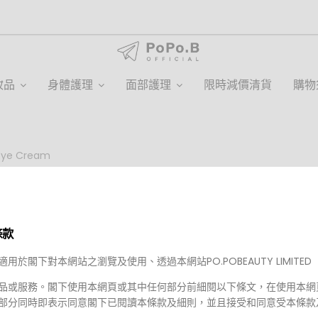
妝品
身體護理
面部護理
限時減價清貨
購物
 Eye Cream
Mary & May
Mary&May - Tranexamic Aci
條款
Cream
適用於閣下對本網站之瀏覽及使用、透過本網站PO.POBEAUTY LIMITED
重量: 0.000公斤
品或服務。閣下使用本網頁或其中任何部分前細閱以下條文，在使用本網
HKD $23.00
HKD $55.00
部分同時即表示同意閣下已閱讀本條款及細則，並且接受和同意受本條款