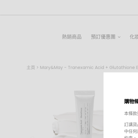
熱銷商品
預訂優惠團
化
主頁
Mary&May - Tranexamic Acid + Glutathione
購物
本條款
訂講貨
中任何