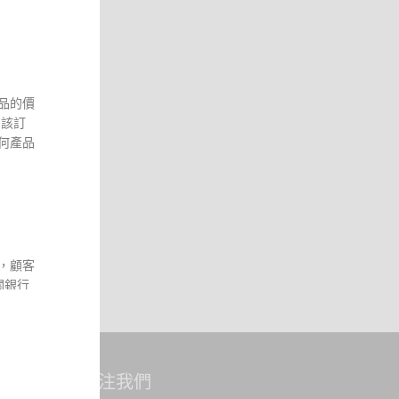
品的價
 該訂
何產品
，顧客
關銀行
。本網
站所能控
品送抵
於收取
關注我們