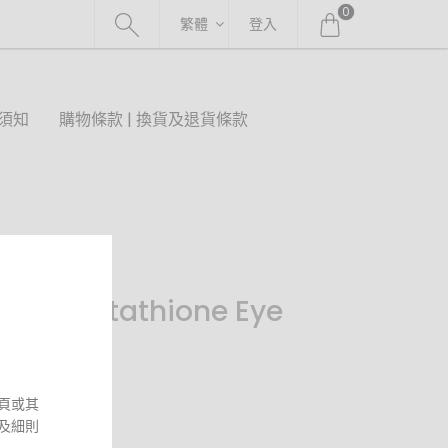
0
繁體
登入
須知
購物條款 | 換貨及退貨條款
d + Glutathione Eye
頁或其
及細則