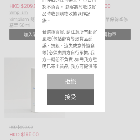
HKD $209.00
HKD $209.00
恕不負責。 顧客將於收取貨
Simplism
Simplism
品時收到購物收據以作記
Simplism 簡單保養淨痘
Simplism 簡單保養B5修
錄。
精華 50ml
護乳 50ml
若選擇寄貨, 請注意所有郵寄
加入購物車
加入購物車
風險(包括郵寄導致貨品延
誤、損毀、遺失或意外盜竊
等)必須由買方自行承擔, 我
方一概恕不負責 .如需我方證
明已寄出貨品, 我方可提供郵
寄證明
拒絕
接受
不可抗力
倘若由於天災、火災、水
災、意外、暴亂、戰爭、政
府政策、罷工或任何本網站
HKD $299.00
不能控制的情況而未能準確
HKD $195.00
地提供閣下所需的服務，本