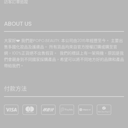
訪客訂單追蹤
如有任何爭議，本網站保留
最終的決定權。
商品退換服務
ABOUT US
本公司所以貨品均為正品正
貨。
大家好❤️ 我們是POPO.BEAUTY. 本公司由2015年經歷至今。 主要出
售多國化妝品及護膚品。 所有貨品均來自官方授權訂購或購至官
網，100%正貨絕不出售假貨。 我們的標誌上有一架飛機，原因是我
們會親身到不同國家採購產品，希望可以將不同地方好的品牌和產品
帶給我們。
換貨及退貨條款
– 包裝有封條之產品:
付款方法
如閣下於本公司購買的有封
條之商品於7天內 (以收貨日
起計算) 發現品牌, 款式錯
誤，請保留收據, 不要開封產
品, 包裝完整 , 可直接到門市
換取同等價格之商品，但不