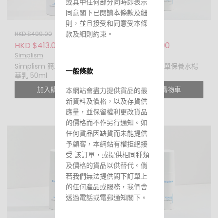
或其中任何部分同時即表示
同意閣下已閱讀本條款及細
則，並且接受和同意受本條
款及細則約束。
HKD $499.00
HKD $299.00
HKD $413.00
HKD $199.00
Simplism
Simplism
Simplism 簡單保養A醇精
Simplism 簡單保養水楊
一般條款
華乳 50ml
酸精華 50ml
加入購物車
加入購物車
本網站會盡力提供貨品的最
新資料及價格，以及存貨供
應量，並保留權利更改貨品
的價格而不作另行通知。如
任何貨品因缺貨而未能提供
予顧客，本網站有權拒絕接
受 該訂單，或提供相同種類
及價格的貨品以供替代。倘
若我們無法提供閣下訂單上
的任何產品或服務，我們會
透過電話或電郵通知閣下。