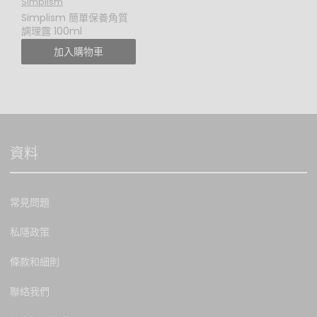
Simplism
網站均不會向使用者或任何
Simplism 簡單保養角質
第三者承擔任何責任。
調理露 100ml
加入購物車
私隱政策
本網站尊重並致力在香港法
例下保護顧客私隱，只有獲
授權人士方可查閱。本網站
資料
所收集的資料會保存一段合
理時間，並用作幫助本網站
作市場研究 以提供更多產品
和服務。顧客的個人資料可
常見問題
作本公司的推廣, 宣傳或建立
良好客戶關係之用。如閣下
私隱政策
不欲收到有關資料，請先與
本網站聯絡。
條款和細則
本網站保留權利修改本條款
聯絡我們
及條件。