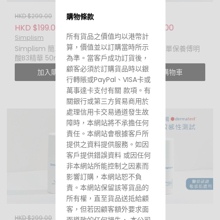
購物條款
HKD $299.00
HKD $299.00
HKD $199.00
HKD $209.00
所有貨品之價值均以港幣計
Simplism
Simplism
算，價值並以訂購當時所示
Simplism 簡單保養玻尿
Simplism 簡單保養傅明
為準。當客戶成功訂貨後，
酸B3精華 50ml
酸精華 50ml
顧客必須於訂購貨品時以銀
加入購物車
加入購物車
行轉賬或PayPal、VISA卡或
萬事達卡支付有關 款項。有
關銀行或第三方貿易商用於
處理信用卡交易通道發生故
障時，本網站將不承擔任何
責任。本網站會根據客戶所
提供之資料提供服務。如因
客戶提供錯誤資料 或因任何
非本網站所能控制之因素而
影響訂購，本網站恕不負
責。本網站保留該等貨品的
所有權，直至貨品送抵給顧
客，但若因顧客額外要求面
HKD $299.00
HKD $299.00
而導致的任何損失， 本公司