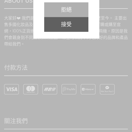
ABOUT US
的任何產品或服務，我們會
拒絕
透過電話或電郵通知閣下。
大家好❤️ 我們是POPO.BEAUTY. 本公司由2015年經歷至今。 主要出
接受
售多國化妝品及護膚品。 所有貨品均來自官方授權訂購或購至官
網，100%正貨絕不出售假貨。 我們的標誌上有一架飛機，原因是我
購物條款
們會親身到不同國家採購產品，希望可以將不同地方好的品牌和產品
所有貨品之價值均以港幣計
帶給我們。
算，價值並以訂購當時所示
為準。當客戶成功訂貨後，
顧客必須於訂購貨品時以銀
付款方法
行轉賬或PayPal、VISA卡或
萬事達卡支付有關 款項。有
關銀行或第三方貿易商用於
處理信用卡交易通道發生故
障時，本網站將不承擔任何
責任。本網站會根據客戶所
提供之資料提供服務。如因
客戶提供錯誤資料 或因任何
關注我們
非本網站所能控制之因素而
影響訂購，本網站恕不負