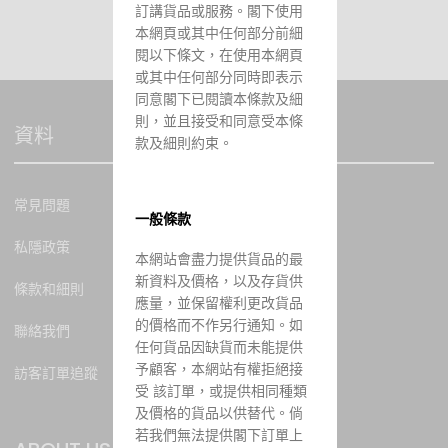
訂講貨品或服務。閣下使用
本網頁或其中任何部分前細
閱以下條文，在使用本網頁
或其中任何部分同時即表示
同意閣下已閱讀本條款及細
則，並且接受和同意受本條
資料
款及細則約束。
常見問題
一般條款
私隱政策
本網站會盡力提供貨品的最
新資料及價格，以及存貨供
條款和細則
應量，並保留權利更改貨品
的價格而不作另行通知。如
聯絡我們
任何貨品因缺貨而未能提供
予顧客，本網站有權拒絕接
訪客訂單追蹤
受 該訂單，或提供相同種類
及價格的貨品以供替代。倘
若我們無法提供閣下訂單上