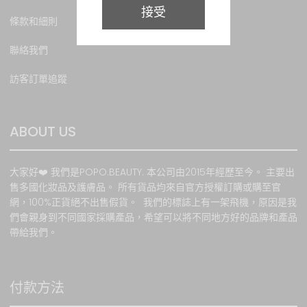
障時，本網站將不承擔任何
接受
責任。本網站會根據客戶所
條款和細則
提供之資料提供服務。如因
客戶提供錯誤資料 或因任何
聯絡我們
非本網站所能控制之因素而
影響訂購，本網站恕不負
訪客訂單追蹤
責。本網站保留該等貨品的
所有權，直至貨品送抵給顧
客，但若因顧客額外要求面
ABOUT US
而導致的任何損失， 本公司
恕不負責。 顧客將於收取貨
品時收到購物收據以作記
大家好❤️ 我們是POPO.BEAUTY. 本公司由2015年經歷至今。 主要出
錄。
售多國化妝品及護膚品。 所有貨品均來自官方授權訂購或購至官
網，100%正貨絕不出售假貨。 我們的標誌上有一架飛機，原因是我
若選擇寄貨, 請注意所有郵寄
們會親身到不同國家採購產品，希望可以將不同地方好的品牌和產品
風險(包括郵寄導致貨品延
帶給我們。
誤、損毀、遺失或意外盜竊
等)必須由買方自行承擔, 我
方一概恕不負責 .如需我方證
明已寄出貨品, 我方可提供郵
付款方法
寄證明