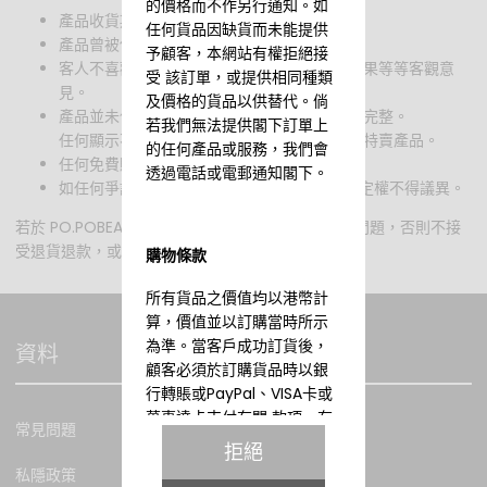
的價格而不作另行通知。如
產品收貨期已超過7天。
任何貨品因缺貨而未能提供
產品曾被使用(例如包裝膠紙或盒被撕去)。
予顧客，本網站有權拒絕接
客人不喜歡或滿意產品顏色、香味、包裝、效果等等客觀意
受 該訂單，或提供相同種類
見。
及價格的貨品以供替代。倘
產品並未保持完好包裝、已受破壞、損毀或不完整。
若我們無法提供閣下訂單上
任何顯示不接受退貨的折扣產品、清貨產品或特賣產品。
的任何產品或服務，我們會
任何免費贈品及試用裝禮品。
透過電話或電郵通知閣下。
如任何爭議，PO.POBEAUTY網站保留最終決定權不得議異。
若於 PO.POBEAUTY 門市購買，除非貨品存有品質問題，否則不接
受退貨退款，或退貨退換服務。
購物條款
所有貨品之價值均以港幣計
算，價值並以訂購當時所示
為準。當客戶成功訂貨後，
資料
顧客必須於訂購貨品時以銀
行轉賬或PayPal、VISA卡或
萬事達卡支付有關 款項。有
常見問題
關銀行或第三方貿易商用於
拒絕
處理信用卡交易通道發生故
私隱政策