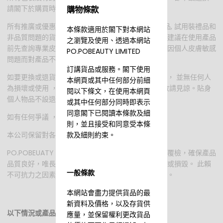
請閣下於購買時小心核對品牌及款式。
購物條款
所有推廣或優惠期內購買的貨品, 郵費或任何免費贈品, 試用裝禮品和
本條款適用於閣下對本網站
非品質問題的貨品均不設退換。皮膚容易敏感的顧客建議在使用產品
之瀏覽及使用、透過本網站
前先查詢專業皮膚專科醫生的專業意見，如顧客單純因個人皮膚敏感
PO.POBEAUTY LIMITED
問題而對產品不適亦不設退換，敬請見諒。
訂講貨品或服務。閣下使用
如要更換或退貨，請保留購買資料，並保證商品完好， 並無任何人
本網頁或其中任何部分前細
為損壞或使用 ，否則恕未能提供更換或退貨服務，敬請見諒。貼身
閱以下條文，在使用本網頁
個人物品不設退換，敬請見諒。
或其中任何部分同時即表示
同意閣下已閱讀本條款及細
如有任何爭議 ， 本公司保留最終決定權。
則，並且接受和同意受本條
款及細則約束。
本公司保留對各條款及細則作出刪改的權利。
PO.POBEUATY 服務態度專業謹慎，訂單送出前一再覆檢，確保產品
品質良好，唯長途送貨旅程或會引致產品傾瀉、變質或損毀。 此賴
一般條款
不可抗力之因素，恕不接受退貨退款或退貨退換服務。
本網站會盡力提供貨品的最
新資料及價格，以及存貨供
以下情況或產品恕不接受退貨退款或退貨退換服務：
應量，並保留權利更改貨品