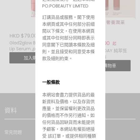
PO.POBEAUTY LIMITED
訂講貨品或服務。閣下使用
本網頁或其中任何部分前細
閱以下條文，在使用本網頁
HKD $79.00
HKD $199.00
或其中任何部分同時即表示
HKD $188.00
Glad2glow Brightening
起
同意閣下已閱讀本條款及細
Lip Serum ,pumpkin
ANNAEVERYDAY 純萃恆
則，並且接受和同意受本條
frost 修護潤唇精華
潤綻采美唇油
加入購物車
款及細則約束。
加入購物車
一般條款
本網站會盡力提供貨品的最
新資料及價格，以及存貨供
應量，並保留權利更改貨品
資料
的價格而不作另行通知。如
任何貨品因缺貨而未能提供
予顧客，本網站有權拒絕接
常見問題
受 該訂單，或提供相同種類