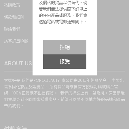
及價格的貨品以供替代。倘
私隱政策
若我們無法提供閣下訂單上
的任何產品或服務，我們會
條款和細則
透過電話或電郵通知閣下。
聯絡我們
訪客訂單追蹤
購物條款
拒絕
所有貨品之價值均以港幣計
接受
算，價值並以訂購當時所示
ABOUT US
為準。當客戶成功訂貨後，
顧客必須於訂購貨品時以銀
大家好❤️ 我們是POPO.BEAUTY. 本公司由2015年經歷至今。 主要出
行轉賬或PayPal、VISA卡或
售多國化妝品及護膚品。 所有貨品均來自官方授權訂購或購至官
萬事達卡支付有關 款項。有
網，100%正貨絕不出售假貨。 我們的標誌上有一架飛機，原因是我
關銀行或第三方貿易商用於
們會親身到不同國家採購產品，希望可以將不同地方好的品牌和產品
處理信用卡交易通道發生故
帶給我們。
障時，本網站將不承擔任何
責任。本網站會根據客戶所
提供之資料提供服務。如因
客戶提供錯誤資料 或因任何
付款方法