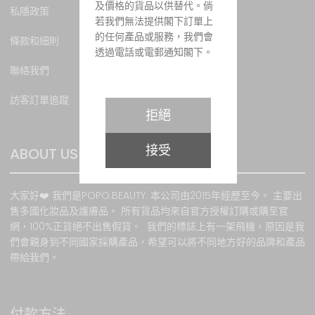
及價格的貨品以供替代。倘
私隱政策
若我們無法提供閣下訂單上
的任何產品或服務，我們會
條款和細則
透過電話或電郵通知閣下。
聯絡我們
訪客訂單追蹤
購物條款
拒絕
所有貨品之價值均以港幣計
接受
算，價值並以訂購當時所示
ABOUT US
為準。當客戶成功訂貨後，
顧客必須於訂購貨品時以銀
大家好❤️ 我們是POPO.BEAUTY. 本公司由2015年經歷至今。 主要出
行轉賬或PayPal、VISA卡或
售多國化妝品及護膚品。 所有貨品均來自官方授權訂購或購至官
萬事達卡支付有關 款項。有
網，100%正貨絕不出售假貨。 我們的標誌上有一架飛機，原因是我
關銀行或第三方貿易商用於
們會親身到不同國家採購產品，希望可以將不同地方好的品牌和產品
處理信用卡交易通道發生故
帶給我們。
障時，本網站將不承擔任何
責任。本網站會根據客戶所
提供之資料提供服務。如因
客戶提供錯誤資料 或因任何
付款方法