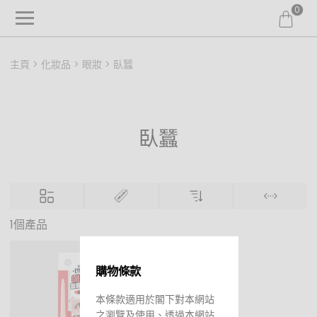
0
主頁
化妝品
眼妝
臥蠶
臥蠶
1個產品
購物條款
本條款適用於閣下對本網站
之瀏覽及使用、透過本網站