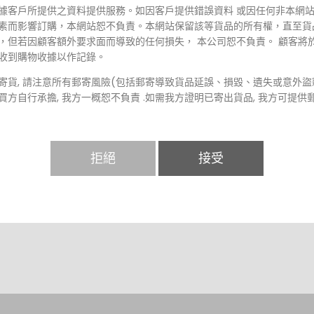
據客戶所提供之資料提供服務。如因客戶提供錯誤資料 或因任何非本網
素而影響訂購，本網站恕不負責。本網站保留該等貨品的所有權，直至貨
，但若因顧客額外要求面而導致的任何損失， 本公司恕不負責。 顧客將
收到購物收據以作記錄。
寄貨, 請注意所有郵寄風險(包括郵寄導致貨品延誤、損毀、遺失或意外盜
買方自行承擔, 我方一概恕不負責 .如需我方證明已寄出貨品, 我方可提供
拒絕
接受
力
於天災、火災、水災、意外、暴亂、戰爭、政府政策、罷工或任何本網站
況而未能準確地提供閣下所需的服務，本網站均不會向使用者或任何第三
任。
策
尊重並致力在香港法例下保護顧客私隱，只有獲授權人士方可查閱。本網