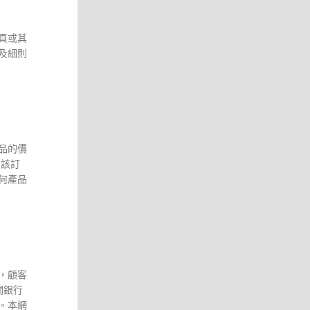
頁或其
及細則
品的價
 該訂
何產品
，顧客
關銀行
。本網