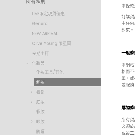
所有類別
本條款
LIVE限定現貨優惠
訂講貨
中任何
General
約束。
NEW ARRIVAL
Olive Young 限量團
一般條
今期主打
化妝品
本網站
HKD $99
格而不
化妝工具/其他
HKD $
單，或
BIO~C~Z
卸妝
或服務
bio c 
妝液500
唇部
底妝
購物條
彩妝
所有貨
眼妝
必須於
防曬
或第三