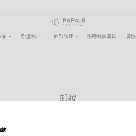
妝品
身體護理
面部護理
限時減價清貨
購物
卸妝
條款