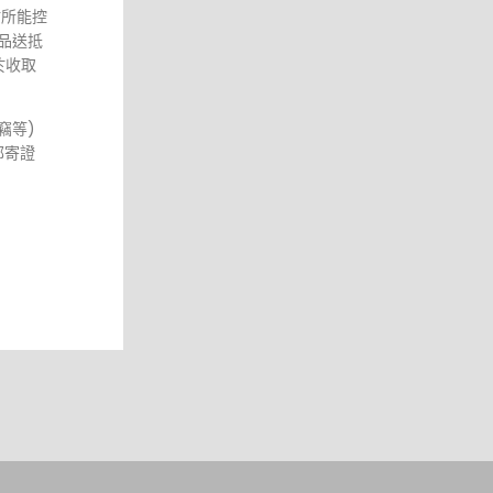
站所能控
品送抵
於收取
竊等)
郵寄證
不能控
者承擔
站所收