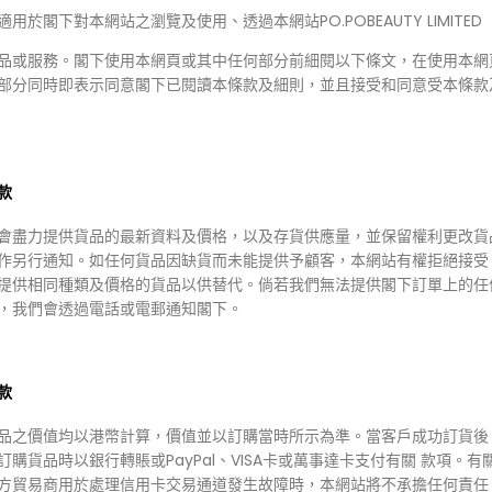
適用於閣下對本網站之瀏覽及使用、透過本網站PO.POBEAUTY LIMITED
品或服務。閣下使用本網頁或其中任何部分前細閱以下條文，在使用本網
部分同時即表示同意閣下已閱讀本條款及細則，並且接受和同意受本條款
款
會盡力提供貨品的最新資料及價格，以及存貨供應量，並保留權利更改貨
.00
作另行通知。如任何貨品因缺貨而未能提供予顧客，本網站有權拒絕接受
68.00
提供相同種類及價格的貨品以供替代。倘若我們無法提供閣下訂單上的任
IWI
，我們會透過電話或電郵通知閣下。
ziwi 金縷梅眼唇卸
ml
款
品之價值均以港幣計算，價值並以訂購當時所示為準。當客戶成功訂貨後
訂購貨品時以銀行轉賬或PayPal、VISA卡或萬事達卡支付有關 款項。有
方貿易商用於處理信用卡交易通道發生故障時，本網站將不承擔任何責任