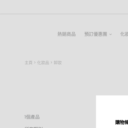
熱銷商品
預訂優惠團
化
主頁
化妝品
卸妝
1個產品
購物