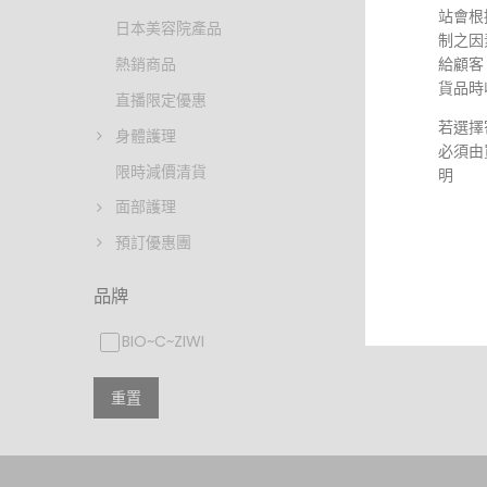
站會根
日本美容院產品
制之因
給顧客
熱銷商品
貨品時
直播限定優惠
若選擇
身體護理
必須由
限時減價清貨
明
面部護理
預訂優惠團
不可抗
品牌
倘若由
制的情
BIO~C~ZIWI
任何責
重置
私隱政
本網站