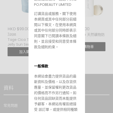
PO.POBEAUTY LIMITED
訂講貨品或服務。閣下使用
本網頁或其中任何部分前細
閱以下條文，在使用本網頁
HKD $99.00
HKD $268.00
或其中任何部分同時即表示
Tage
Jane Iredale 天然礦物防
同意閣下已閱讀本條款及細
曬粉 SPF30
Tage Cica Tree Water
則，並且接受和同意受本條
Jelly Sun Serum 50ML
加入購物車
款及細則約束。
積雪草樹水分凝凍防曬精
加入購物車
華
一般條款
本網站會盡力提供貨品的最
新資料及價格，以及存貨供
資料
應量，並保留權利更改貨品
的價格而不作另行通知。如
任何貨品因缺貨而未能提供
予顧客，本網站有權拒絕接
常見問題
受 該訂單，或提供相同種類