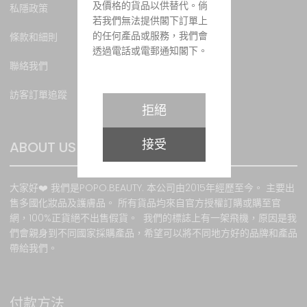
及價格的貨品以供替代。倘
私隱政策
若我們無法提供閣下訂單上
的任何產品或服務，我們會
條款和細則
透過電話或電郵通知閣下。
聯絡我們
訪客訂單追蹤
購物條款
拒絕
所有貨品之價值均以港幣計
接受
ABOUT US
算，價值並以訂購當時所示
為準。當客戶成功訂貨後，
顧客必須於訂購貨品時以銀
大家好❤️ 我們是POPO.BEAUTY. 本公司由2015年經歷至今。 主要出
行轉賬或PayPal、VISA卡或
售多國化妝品及護膚品。 所有貨品均來自官方授權訂購或購至官
萬事達卡支付有關 款項。有
網，100%正貨絕不出售假貨。 我們的標誌上有一架飛機，原因是我
關銀行或第三方貿易商用於
們會親身到不同國家採購產品，希望可以將不同地方好的品牌和產品
處理信用卡交易通道發生故
帶給我們。
障時，本網站將不承擔任何
責任。本網站會根據客戶所
提供之資料提供服務。如因
客戶提供錯誤資料 或因任何
付款方法