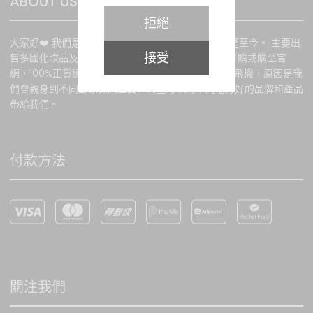
ABOUT US
的任何產品或服務，我們會
拒絕
透過電話或電郵通知閣下。
大家好❤️ 我們是POPO.BEAUTY. 本公司由2015年經歷至今。 主要出
接受
售多國化妝品及護膚品。 所有貨品均來自官方授權訂購或購至官
網，100%正貨絕不出售假貨。 我們的標誌上有一架飛機，原因是我
購物條款
們會親身到不同國家採購產品，希望可以將不同地方好的品牌和產品
所有貨品之價值均以港幣計
帶給我們。
算，價值並以訂購當時所示
為準。當客戶成功訂貨後，
顧客必須於訂購貨品時以銀
付款方法
行轉賬或PayPal、VISA卡或
萬事達卡支付有關 款項。有
關銀行或第三方貿易商用於
處理信用卡交易通道發生故
障時，本網站將不承擔任何
責任。本網站會根據客戶所
提供之資料提供服務。如因
客戶提供錯誤資料 或因任何
關注我們
非本網站所能控制之因素而
影響訂購，本網站恕不負