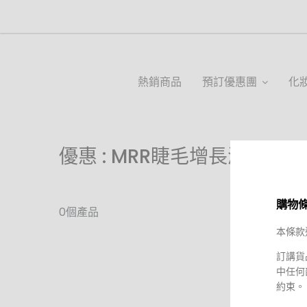
熱銷商品
預訂優惠團
化
優惠 : MRR睫毛增長液組合
購物
0個產品
本條款
訂講貨
中任何
約束。