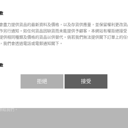
款
會盡力提供貨品的最新資料及價格，以及存貨供應量，並保留權利更改貨
作另行通知。如任何貨品因缺貨而未能提供予顧客，本網站有權拒絕接受
提供相同種類及價格的貨品以供替代。倘若我們無法提供閣下訂單上的任
，我們會透過電話或電郵通知閣下。
 US
付款方法
款
我們是POPO.BEAUTY. 本公司由
品之價值均以港幣計算，價值並以訂購當時所示為準。當客戶成功訂貨後
經歷至今。 主要出售多國化妝品及護
拒絕
接受
訂購貨品時以銀行轉賬或PayPal、VISA卡或萬事達卡支付有關 款項。有
所有貨品均來自官方授權訂購或購至
方貿易商用於處理信用卡交易通道發生故障時，本網站將不承擔任何責任
00%正貨絕不出售假貨。 我們的標
據客戶所提供之資料提供服務。如因客戶提供錯誤資料 或因任何非本網
架飛機，原因是我們會親身到不同
素而影響訂購，本網站恕不負責。本網站保留該等貨品的所有權，直至貨
產品，希望可以將不同地方好的品
，但若因顧客額外要求面而導致的任何損失， 本公司恕不負責。 顧客將
帶給我們。
收到購物收據以作記錄。
寄貨, 請注意所有郵寄風險(包括郵寄導致貨品延誤、損毀、遺失或意外盜