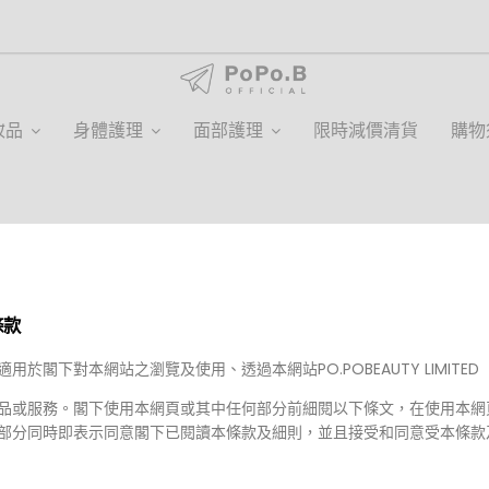
妝品
身體護理
面部護理
限時減價清貨
購物
優惠
條款
適用於閣下對本網站之瀏覽及使用、透過本網站PO.POBEAUTY LIMITED
沒有貨品
品或服務。閣下使用本網頁或其中任何部分前細閱以下條文，在使用本網
部分同時即表示同意閣下已閱讀本條款及細則，並且接受和同意受本條款