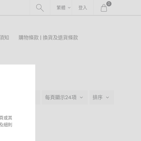
0
繁體
登入
須知
購物條款 | 換貨及退貨條款
指定產品群組A
每頁顯示24項
排序
頁或其
及細則