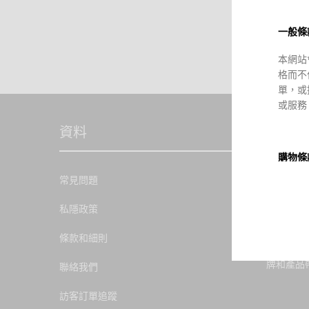
一般條
本網站
格而不
單，或
或服務
資料
ABOUT
購物條
大家好❤️ 
常見問題
所有貨
2015年
必須於
膚品。 
私隱政策
或第三
官網，1
站會根
誌上有一
條款和細則
制之因
國家採購
給顧客
牌和產品
聯絡我們
貨品時
訪客訂單追蹤
若選擇