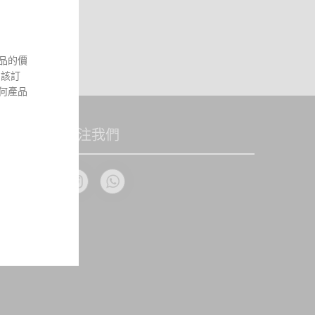
品的價
 該訂
何產品
關注我們
，顧客
關銀行
。本網
站所能控
品送抵
於收取
竊等)