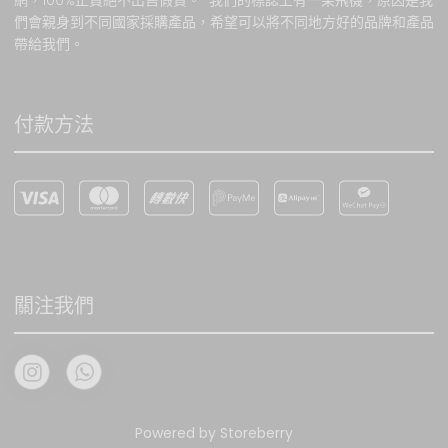
網，100%正貨絕不出售假貨。 我們的標誌上有一架飛機，原因是我
客戶提供錯誤資料 或因任何
們會親身到不同國家採購產品，希望可以將不同地方好的品牌和產品
非本網站所能控制之因素而
帶給我們。
影響訂購，本網站恕不負
責。本網站保留該等貨品的
所有權，直至貨品送抵給顧
客，但若因顧客額外要求面
付款方法
而導致的任何損失， 本公司
恕不負責。 顧客將於收取貨
品時收到購物收據以作記
錄。
若選擇寄貨, 請注意所有郵寄
風險(包括郵寄導致貨品延
誤、損毀、遺失或意外盜竊
關注我們
等)必須由買方自行承擔, 我
方一概恕不負責 .如需我方證
明已寄出貨品, 我方可提供郵
寄證明
Powered by
Storeberry