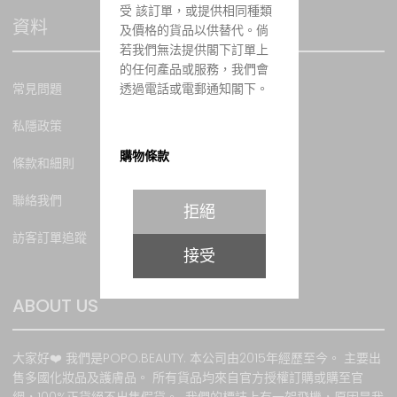
受 該訂單，或提供相同種類
資料
及價格的貨品以供替代。倘
若我們無法提供閣下訂單上
的任何產品或服務，我們會
透過電話或電郵通知閣下。
常見問題
私隱政策
購物條款
條款和細則
所有貨品之價值均以港幣計
聯絡我們
拒絕
算，價值並以訂購當時所示
為準。當客戶成功訂貨後，
訪客訂單追蹤
顧客必須於訂購貨品時以銀
接受
行轉賬或PayPal、VISA卡或
萬事達卡支付有關 款項。有
ABOUT US
關銀行或第三方貿易商用於
處理信用卡交易通道發生故
障時，本網站將不承擔任何
大家好❤️ 我們是POPO.BEAUTY. 本公司由2015年經歷至今。 主要出
責任。本網站會根據客戶所
售多國化妝品及護膚品。 所有貨品均來自官方授權訂購或購至官
提供之資料提供服務。如因