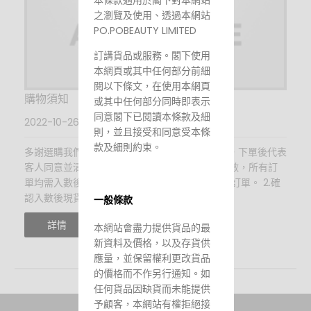
之瀏覽及使用、透過本網站
PO.POBEAUTY LIMITED
訂講貨品或服務。閣下使用
本網頁或其中任何部分前細
閱以下條文，在使用本網頁
購物須知
或其中任何部分同時即表示
同意閣下已閱讀本條款及細
2022-10-26 18:20
則，並且接受和同意受本條
款及細則約束。
多謝選購我們的產品❤️下單前建議先看購物須知，下單後代表
客人同意並清楚細則。 1.下單後需要24小時內入數，所有訂
單均需入數後才留貨。24小時後仍未入數將取消訂單。 2.確
認入數後現貨產品我們將會在2-3...
一般條款
詳情
本網站會盡力提供貨品的最
新資料及價格，以及存貨供
應量，並保留權利更改貨品
的價格而不作另行通知。如
任何貨品因缺貨而未能提供
予顧客，本網站有權拒絕接