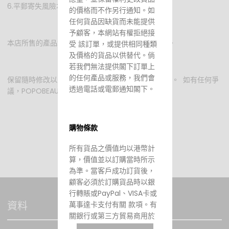
6.平郵寄失風險本店不承擔。
的價格而不作另行通知。如
任何貨品因缺貨而未能提供
予顧客，本網站有權拒絕接
本店所售的產品均為正貨，由官方授權/從官方訂貨。
受 該訂單，或提供相同種類
及價格的貨品以供替代。倘
若我們無法提供閣下訂單上
的任何產品或服務，我們會
保留隨時修改以上制度的條款及細則而不作另行通知。 如有任何爭
透過電話或電郵通知閣下。
議，POPOBEAUTY將保留最終決定權。
購物條款
所有貨品之價值均以港幣計
算，價值並以訂購當時所示
為準。當客戶成功訂貨後，
顧客必須於訂購貨品時以銀
行轉賬或PayPal、VISA卡或
資料
萬事達卡支付有關 款項。有
關銀行或第三方貿易商用於
處理信用卡交易通道發生故