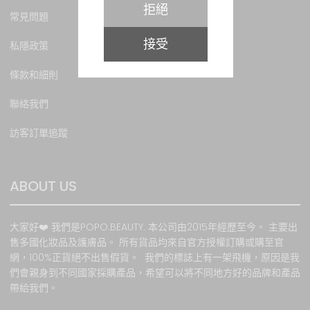
拒絕
障時，本網站將不承擔任何
常見問題
責任。本網站會根據客戶所
接受
提供之資料提供服務。如因
私隱政策
客戶提供錯誤資料 或因任何
非本網站所能控制之因素而
條款和細則
影響訂購，本網站恕不負
責。本網站保留該等貨品的
聯絡我們
所有權，直至貨品送抵給顧
訪客訂單追蹤
客，但若因顧客額外要求面
而導致的任何損失， 本公司
恕不負責。 顧客將於收取貨
品時收到購物收據以作記
ABOUT US
錄。
若選擇寄貨, 請注意所有郵寄
大家好❤️ 我們是POPO.BEAUTY. 本公司由2015年經歷至今。 主要出
風險(包括郵寄導致貨品延
售多國化妝品及護膚品。 所有貨品均來自官方授權訂購或購至官
誤、損毀、遺失或意外盜竊
網，100%正貨絕不出售假貨。 我們的標誌上有一架飛機，原因是我
等)必須由買方自行承擔, 我
們會親身到不同國家採購產品，希望可以將不同地方好的品牌和產品
方一概恕不負責 .如需我方證
帶給我們。
明已寄出貨品, 我方可提供郵