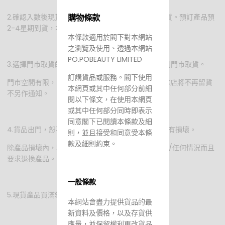
購物條款
2.確認入數後現貨產品我們將會在2-3個工作天內發貨。預訂產品預
2-4星期到貨，本店不接急單。
本條款適用於閣下對本網站
之瀏覽及使用、透過本網站
PO.POBEAUTY LIMITED
3.選擇門市取貨的客人，收到確認msg/email便可到門市取貨。
訂講貨品或服務。閣下使用
門市空間有限，限10日內取貨，超過1個月仍未取貨本店將不再留貨
本網頁或其中任何部分前細
不另作通知。
閱以下條文，在使用本網頁
或其中任何部分同時即表示
同意閣下已閱讀本條款及細
4.貨品出門，恕不退換。寄貨前本店會檢查好產品沒有損壞。
則，並且接受和同意受本條
款及細則約束。
除產品損壞內，本店不接受收到後覺得自己不適合用/任何情況而且
要求退換產品。
一般條款
5.現貨產品買滿$700包運費
本網站會盡力提供貨品的最
新資料及價格，以及存貨供
應量，並保留權利更改貨品