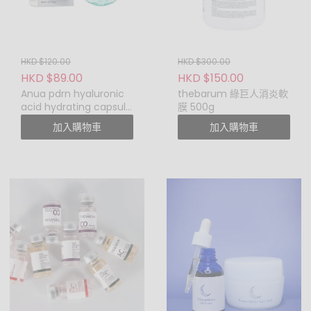
作出刪改的權利。
PO.POBEUATY 服務態度專
業謹慎，訂單送出前一再覆
檢，確保產品品質良好，唯
HKD $120.00
HKD $300.00
長途送貨旅程或會引致產品
HKD $89.00
HKD $150.00
傾瀉、變質或損毀。 此賴不
Anua pdrn hyaluronic
thebarum 綠巨人消炎軟
可抗力之因素，恕不接受退
acid hydrating capsule
膜 500g
mist 30ml
貨退款或退貨退換服務。
加入購物車
加入購物車
以下情況或產品恕不接受退
貨退款或退貨退換服務：
產品收貨期已超過7
天。
產品曾被使用(例如包
裝膠紙或盒被撕去)。
客人不喜歡或滿意產
品顏色、香味、包
裝、效果等等客觀意