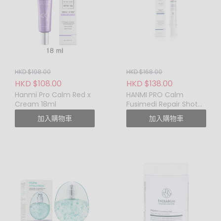
貨品, 郵費或任何免費贈品,
試用裝禮品和非品質問題的
貨品均不設退換。皮膚容易
敏感的顧客建議在使用產品
前先查詢專業皮膚專科醫生
的專業意見，如顧客單純因
HKD $198.00
HKD $168.00
個人皮膚敏感問題而對產品
HKD $108.00
HKD $138.00
不適亦不設退換，敬請見
Hanmi Pro Calm Red x
HANMI PRO Calm
諒。
Cream 18ml
Fusimedi Repair Shot
如要更換或退貨，請保留購
Ampoules 10ml
加入購物車
加入購物車
買資料，並保證商品完好，
並無任何人為損壞或使用 ，
否則恕未能提供更換或退貨
服務，敬請見諒。貼身個人
物品不設退換，敬請見諒。
如有任何爭議 ， 本公司保留
最終決定權。
本公司保留對各條款及細則