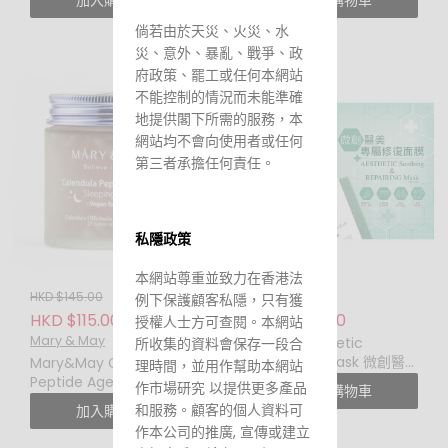
加入購物車
加入購物車
胺維他命C亮白面膜 (一盒
Mask 頂級艾地苯黑莓複
30 片)
合精華面膜 (一盒 20 片)
倘若由於天災、火災、水
災、意外、暴亂、戰爭、政
府政策、罷工或任何本網站
不能控制的情況而未能準確
地提供閣下所需的服務，本
網站均不會向使用者或任何
第三者承擔任何責任。
私隱政策
本網站尊重並致力在香港法
HKD $145.00
HKD $125.00
例下保護顧客私隱，只有獲
HKD $115.00
HKD $85.00
授權人士方可查閱。本網站
Mary & May
VITAL Aesthetic
所收集的資料會保存一段合
repairing mask 微創醫
Mary&May Calendula
理時間，並用作幫助本網站
美專屬修復面膜
Peptide Ageless
作市場研究 以提供更多產品
加入購物車
Sleeping Mask 110G 金盞
和服務。顧客的個人資料可
加入購物車
花勝肽無齡晚安面膜
作本公司的推廣, 宣傳或建立