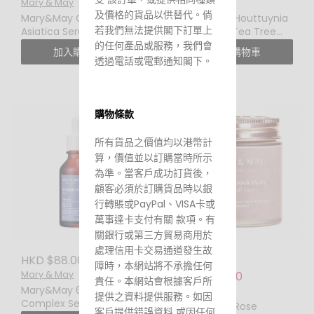
Mary & May
Mary & May
及價格的貨品以供替代。倘
Mary&May Centella
Mary&May Houttuynia
若我們無法提供閣下訂單上
Asiatica Serum 30ML 積
Cordata + Tea Tree
雪草舒緩精華
Serum 魚腥草茶樹舒緩精
的任何產品或服務，我們會
加入購物車
加入購物車
華 30ML
透過電話或電郵通知閣下。
購物條款
所有貨品之價值均以港幣計
算，價值並以訂購當時所示
為準。當客戶成功訂貨後，
顧客必須於訂購貨品時以銀
行轉賬或PayPal、VISA卡或
萬事達卡支付有關 款項。有
關銀行或第三方貿易商用於
處理信用卡交易通道發生故
HKD $88.00
HKD $179.00
障時，本網站將不承擔任何
Mary & May
HKD $115.00
責任。本網站會根據客戶所
Mary&May 6 Peptide
Mary & May
提供之資料提供服務。如因
Complex Serum 30ML
Mary&May Rose
客戶提供錯誤資料 或因任何