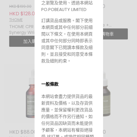
之瀏覽及使用、透過本網站
HKD $39.00
HKD $199.00
PO.POBEAUTY LIMITED
Mary & May
HKD $128.00
Mary&May
THOME
訂講貨品或服務。閣下使用
Niacinamide +
THOME CPR Triple-
本網頁或其中任何部分前細
Chaenomeles Sinensis
Synergy Wrinkle Care
閱以下條文，在使用本網頁
加入購物車
Serum MINI 10ML 煙酰胺
Serum 30ML 三效協同抗
或其中任何部分同時即表示
加入購物車
+ 木瓜複合亮白精華
皺精華
同意閣下已閱讀本條款及細
則，並且接受和同意受本條
款及細則約束。
一般條款
本網站會盡力提供貨品的最
新資料及價格，以及存貨供
應量，並保留權利更改貨品
的價格而不作另行通知。如
任何貨品因缺貨而未能提供
予顧客，本網站有權拒絕接
HKD $88.00
HKD $88.00
受 該訂單，或提供相同種類