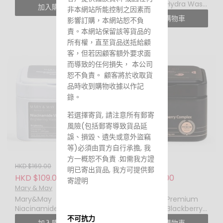
六勝肽複合精華
Hyaluronic Hydra Wash
加入購物車
非本網站所能控制之因素而
Off Mask Pack 125g大馬
加入購物車
影響訂購，本網站恕不負
士革玫瑰無花果補水抗氧
責。本網站保留該等貨品的
泥膜
所有權，直至貨品送抵給顧
客，但若因顧客額外要求面
而導致的任何損失， 本公司
恕不負責。 顧客將於收取貨
品時收到購物收據以作記
錄。
若選擇寄貨, 請注意所有郵寄
風險(包括郵寄導致貨品延
誤、損毀、遺失或意外盜竊
等)必須由買方自行承擔, 我
方一概恕不負責 .如需我方證
HKD $169.00
HKD $169.00
明已寄出貨品, 我方可提供郵
HKD $109.00
HKD $109.00
寄證明
Mary & May
Mary & May
Mary&May
Mary&May Premium
Niacinamide Vitamin C
Idebenone Blackberry
Brightening Mask 煙酰
Complex Essence
不可抗力