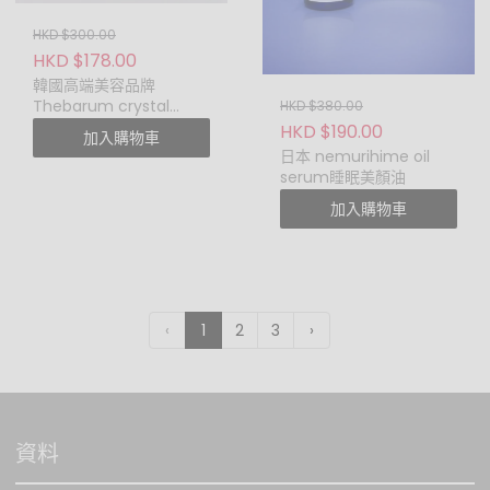
見。
HKD $300.00
產品並未保持完好包
HKD $178.00
裝、已受破壞、損毀
韓國高端美容品牌
或不完整。
Thebarum crystal
HKD $380.00
任何顯示不接受退貨
clear 安瓶精華(一盒12
HKD $190.00
加入購物車
的折扣產品、清貨產
支)
日本 nemurihime oil
品或特賣產品。
serum睡眠美顏油
任何免費贈品及試用
加入購物車
裝禮品。
如任何爭議，
PO.POBEAUTY網站保
留最終決定權不得議
異。
‹
1
2
3
›
若於 PO.POBEAUTY 門市購
買，除非貨品存有品質問
題，否則不接受退貨退款，
或退貨退換服務。
資料