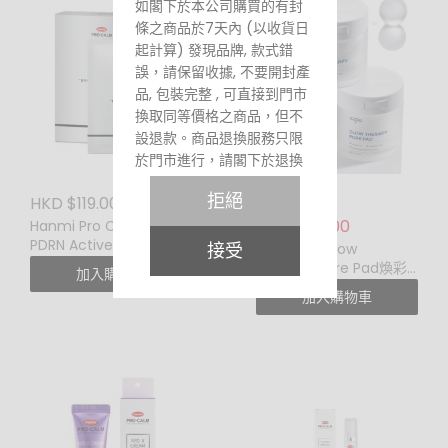
如閣下於本公司購買的有封
條之商品於7天內 (以收貨日
起計算) 發現品牌, 款式錯
誤，請保留收據, 不要開封產
品, 包裝完整 , 可直接到門市
換取同等價格之商品，但不
設退款。商品退換服務只限
於門市進行，請閣下於退換
時務必再次小心核對品牌及
拒絕
HKD $119.00
款式。每張收據只限退換一
HKD $269.00
HKD $179.00
次。
Hanmi Pro Calm EGF
PDRN Active Synergy
接受
Glutanex Glow
Mask (一盒五塊)
Therapy Pore Pad煥彩
加入購物車
毛孔棉片 (60 pads)
加入購物車
– 包裝沒有封條之產品:
所有包裝沒有封條之產品因
衛生問題，無論任何原因，
都不設退換。請閣下於購買
時小心核對品牌及款式。
所有推廣或優惠期內購買的