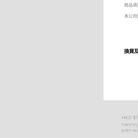
HKD $14
商品退
HKD $1
Mary & 
本公司
Mary&M
Peptide
Sleepi
花勝肽
換貨
– 包
如閣下
請保留
款。商
張收據
HKD $1
– 包
hanmi 
pdrn ac
所有包
mask 