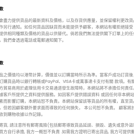
款
會盡力提供貨品的最新資料及價格，以及存貨供應量，並保留權利更改貨
作另行通知。如任何貨品因缺貨而未能提供予顧客，本網站有權拒絕接受
提供相同種類及價格的貨品以供替代。倘若我們無法提供閣下訂單上的任
，我們會透過電話或電郵通知閣下。
HKD $39.00
HKD $
9.00
Mary & May
Mary &
28.00
Mary&May
Mary&
Niacinamide +
Asiat
款
CPR Triple-
Chaenomeles Sinensis
雪草舒
 Wrinkle Care
Serum MINI 10ML 煙酰胺
品之價值均以港幣計算，價值並以訂購當時所示為準。當客戶成功訂貨後
 30ML 三效協同抗
+ 木瓜複合亮白精華
訂購貨品時以銀行轉賬或PayPal、VISA卡或萬事達卡支付有關 款項。有
方貿易商用於處理信用卡交易通道發生故障時，本網站將不承擔任何責任
據客戶所提供之資料提供服務。如因客戶提供錯誤資料 或因任何非本網
素而影響訂購，本網站恕不負責。本網站保留該等貨品的所有權，直至貨
，但若因顧客額外要求面而導致的任何損失， 本公司恕不負責。 顧客將
收到購物收據以作記錄。
寄貨, 請注意所有郵寄風險(包括郵寄導致貨品延誤、損毀、遺失或意外盜
買方自行承擔, 我方一概恕不負責 .如需我方證明已寄出貨品, 我方可提供