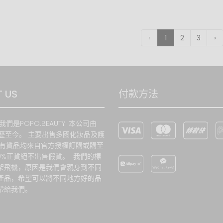
客人不喜歡或滿意產品顏色、香味、包裝、效果等等客觀意見。
產品並未保持完好包裝、已受破壞、損毀或不完整。
任何顯示不接受退貨的折扣產品、清貨產品或特賣產品。
任何免費贈品及試用裝禮品。
‹
1
2
3
›
如任何爭議，PO.POBEAUTY網站保留最終決定權不得議異。
PO.POBEAUTY 門市購買，除非貨品存有品質問題，否則不接受退貨退款
務。
 US
付款方法
我們是POPO.BEAUTY. 本公司由
經歷至今。 主要出售多國化妝品及護
所有貨品均來自官方授權訂購或購至
00%正貨絕不出售假貨。 我們的標
架飛機，原因是我們會親身到不同
產品，希望可以將不同地方好的品
帶給我們。