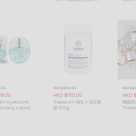
品牌及款式。
(60 pads)
廣或優惠期內購買的貨品, 郵費或任何免費贈品, 試用裝禮品和非品質問
退換。皮膚容易敏感的顧客建議在使用產品前先查詢專業皮膚專科醫生的
顧客單純因個人皮膚敏感問題而對產品不適亦不設退換，敬請見諒。
換或退貨，請保留購買資料，並保證商品完好， 並無任何人為損壞或使用
能提供更換或退貨服務，敬請見諒。貼身個人物品不設退換，敬請見諒。
何爭議 ， 本公司保留最終決定權。
保留對各條款及細則作出刪改的權利。
POBEUATY 服務態度專業謹慎，訂單送出前一再覆檢，確保產品品質良好
程或會引致產品傾瀉、變質或損毀。 此賴不可抗力之因素，恕不接受退
換服務。
.00
HKD $300.00
HKD $3
89.00
HKD $150.00
HKD $
rn hyaluronic
thebarum 綠巨人消炎軟
韓國高
drating capsule
膜 500g
Theba
況或產品恕不接受退貨退款或退貨退換服務：
0ml
clea
產品收貨期已超過7天。
產品曾被使用(例如包裝膠紙或盒被撕去)。