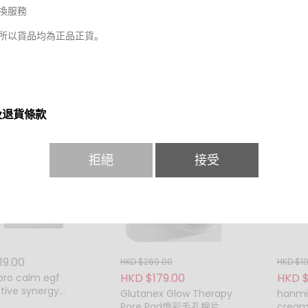
5.00
HKD $125.00
HKD $7
換服務
15.00
HKD $85.00
HKD $
May
VITAL Aesthetic
所以貨品均為正品正貨。
Dr.Ze
repairing mask 微創醫美
ay Calendula
專屬修復面膜
 Ageless
ng Mask 110G 金盞
無齡晚安面膜
及退貨條款
裝有封條之產品:
拒絕
接受
於本公司購買的有封條之商品於7天內 (以收貨日起計算) 發現品牌, 款式
收據, 不要開封產品, 包裝完整 , 可直接到門市換取同等價格之商品，但不
品退換服務只限於門市進行，請閣下於退換時務必再次小心核對品牌及款
只限退換一次。
19.00
HKD $269.00
HKD $1
裝沒有封條之產品:
HKD $179.00
HKD $
pro calm egf
tive synergy
裝沒有封條之產品因衛生問題，無論任何原因，都不設退換。請閣下於購
Glutanex Glow Therapy
hanmi 
(一盒五塊)
Pore Pad煥彩毛孔棉片
cream