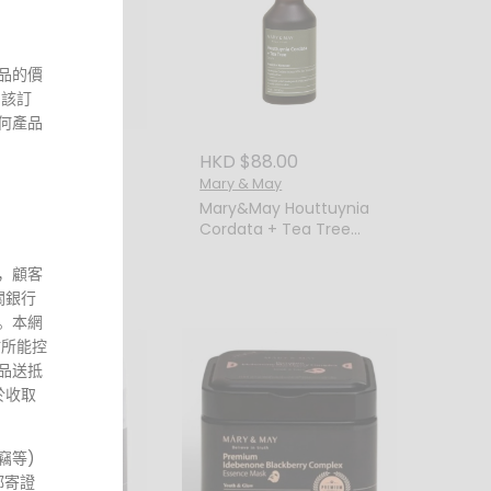
品的價
 該訂
何產品
88.00
HKD $88.00
 May
Mary & May
May Centella
Mary&May Houttuynia
ica Serum 30ML 積
Cordata + Tea Tree
緩精華
Serum 魚腥草茶樹舒緩精
華 30ML
，顧客
關銀行
。本網
站所能控
品送抵
於收取
竊等)
郵寄證