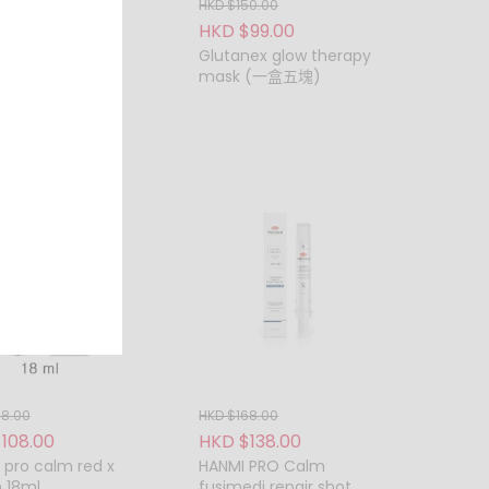
5.00
HKD $150.00
59.00
HKD $99.00
Glutanex glow therapy
alous 神仙水 50ml
mask (一盒五塊)
錯誤，
設退
式。每
98.00
HKD $168.00
108.00
HKD $138.00
買時小
pro calm red x
HANMI PRO Calm
 18ml
fusimedi repair shot