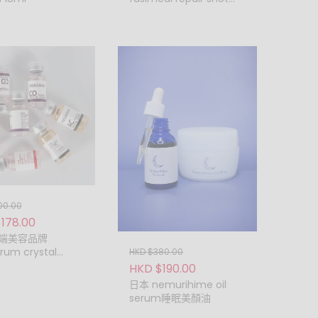
ampoules 10ml
題的貨品
專業意
 ，否
，唯長途
貨退款或
00.00
178.00
端美容品牌
rum crystal
HKD $380.00
r 安瓶精華(一盒12支)
HKD $190.00
日本 nemurihime oil
serum睡眠美顏油