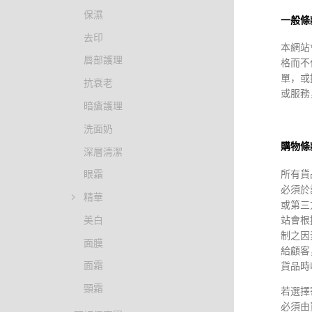
保濕
一般條
去印
本網站
唇部護理
格而不
單，或
抗衰老
或服務
HKD $19
暗瘡護理
HKD $1
洗面奶
THOME
購物條
THOME 
深層清潔
Synergy
所有貨
眼霜
Serum
皺精華
必須於
精華
或第三
美白
站會根
制之因
面膜
給顧客
面霜
貨品時
頸霜
若選擇
必須由