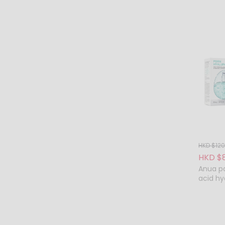
心核對
所有推
均不設
見，如
如要更
則恕未
如有任
本公司
PO.
送貨旅
退貨退
HKD $120
HKD $
Anua pd
acid hy
以下情
mist 3