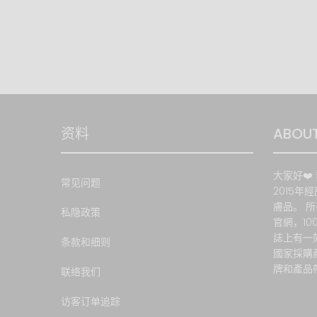
若於 
退換服
资料
ABOUT
大家好❤️ 
常见问题
2015年
膚品。 
私隐政策
官網，1
誌上有一
条款和细则
國家採購
牌和產品
联络我们
访客订单追踪