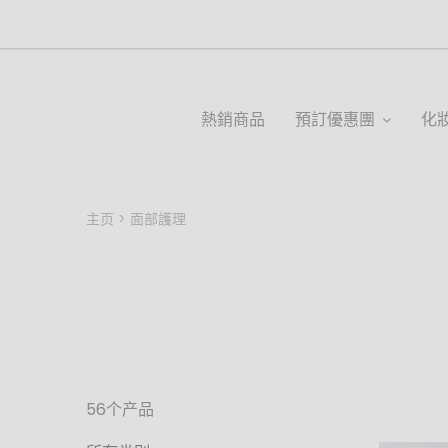
熱銷商品
預訂優惠團
化
主页
面部護理
56个产品