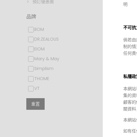
預訂優惠團
明
品牌
HKD $
不可抗
BOM
Mary & 
Mary&M
DR.ZEALOUS
倘若由
Comple
制的情
六勝肽
EIOM
任何責
Mary & May
Simplism
私隱政
THOME
VT
本網站
集的資
顧客的
重置
關資料
本網站
如有任