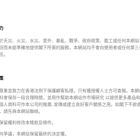
88.00
HKD $179.00
HKD $1
力
May
HKD $115.00
HKD $
ay 6 Peptide
Mary & May
Mary &
於天災、火災、水災、意外、暴亂、戰爭、政府政策、罷工或任何本網站
x Serum 30ML
Mary&May Rose
Mary
況而未能準確地提供閣下所需的服務，本網站均不會向使用者或任何第三
複合精華
Hyaluronic Hydra Wash
Niaci
任。
Off Mask Pack 125g大馬
Brigh
士革玫瑰無花果補水抗氧
胺維他
泥膜
30 片)
策
$98/2 $1
尊重並致力在香港法例下保護顧客私隱，只有獲授權人士方可查閱。本網
料會保存一段合理時間，並用作幫助本網站作市場研究 以提供更多產品
個人資料可作本公司的推廣, 宣傳或建立良好客戶關係之用。如閣下不欲
，請先與本網站聯絡。
保留權利修改本條款及條件。
何爭議，本網站保留最終的決定權。