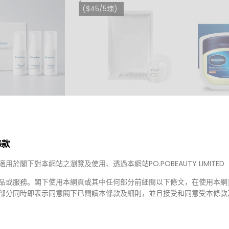
($45/5塊)
HKD $15.00
5.00
HKD $1
99.00
HKD $
MUL 蝸牛面膜 ($45/5塊)
(此產品不包順豐運費)
m
Vase
條款
10片裝
ism 簡單保養經典
適用於閣下對本網站之瀏覽及使用、透過本網站PO.POBEAUTY LIMITED
品或服務。閣下使用本網頁或其中任何部分前細閱以下條文，在使用本網
部分同時即表示同意閣下已閱讀本條款及細則，並且接受和同意受本條款