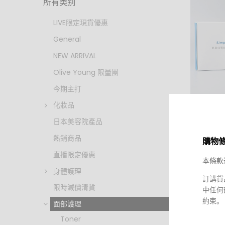
所有类别
LIVE限定現貨優惠
General
NEW ARRIVAL
Olive Young 限量團
今期主打
化妝品
HKD $24
HKD $1
日本美容院產品
Simplis
熱銷商品
購物
Simpl
旅行組
直播限定優惠
本條款
身體護理
訂講貨
限時減價清貨
中任何
約束。
面部護理
Toner