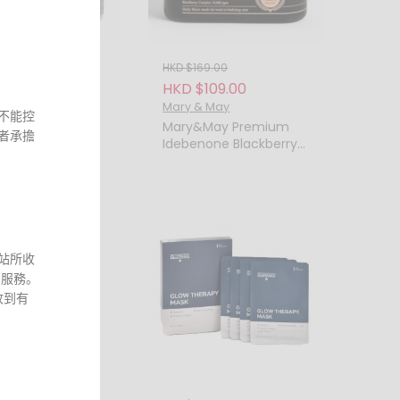
69.00
HKD $169.00
109.00
HKD $109.00
 May
Mary & May
不能控
&May
Mary&May Premium
者承擔
namide Vitamin C
Idebenone Blackberry
tening Mask 煙酰
Complex Essence Mask
命C亮白面膜 (一盒
頂級艾地苯黑莓複合精華
面膜 (一盒 20 片)
17/3
站所收
和服務。
收到有