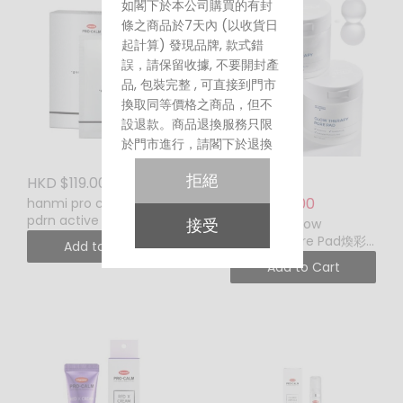
如閣下於本公司購買的有封
條之商品於7天內 (以收貨日
起計算) 發現品牌, 款式錯
誤，請保留收據, 不要開封產
品, 包裝完整 , 可直接到門市
換取同等價格之商品，但不
設退款。商品退換服務只限
於門市進行，請閣下於退換
時務必再次小心核對品牌及
拒絕
HKD $119.00
款式。每張收據只限退換一
HKD $269.00
HKD $179.00
次。
hanmi pro calm egf
pdrn active synergy
接受
Glutanex Glow
mask (一盒五塊)
Therapy Pore Pad煥彩
Add to Cart
毛孔棉片 (60 pads)
Add to Cart
– 包裝沒有封條之產品:
所有包裝沒有封條之產品因
衛生問題，無論任何原因，
都不設退換。請閣下於購買
時小心核對品牌及款式。
所有推廣或優惠期內購買的