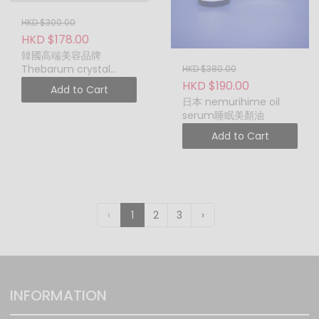
見。
HKD $300.00
產品並未保持完好包
HKD $178.00
裝、已受破壞、損毀
韓國高端美容品牌
或不完整。
Thebarum crystal
HKD $380.00
任何顯示不接受退貨
clear 安瓶精華(一盒12
HKD $190.00
Add to Cart
的折扣產品、清貨產
支)
日本 nemurihime oil
品或特賣產品。
serum睡眠美顏油
任何免費贈品及試用
Add to Cart
裝禮品。
如任何爭議，
PO.POBEAUTY網站保
留最終決定權不得議
異。
‹
1
2
3
›
若於 PO.POBEAUTY 門市購
買，除非貨品存有品質問
題，否則不接受退貨退款，
或退貨退換服務。
INFORMATION