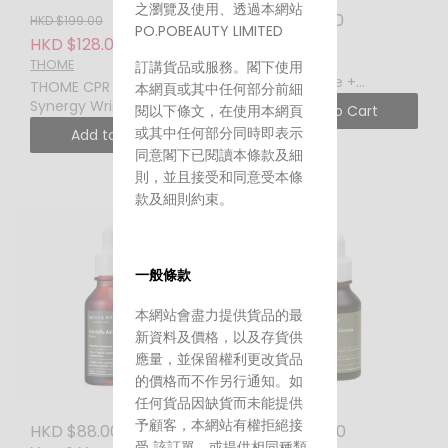
之瀏覽及使用、透過本網站
HKD $39.00
HKD $199.00
PO.POBEAUTY LIMITED
Mary & May
HKD $128.00
Mary&May
THOME
訂講貨品或服務。閣下使用
Niacinamide +
THOME CPR Triple-
本網頁或其中任何部分前細
Chaenomeles Sinensis
Synergy Wrinkle Care
閱以下條文，在使用本網頁
Add to Cart
Serum MINI 10ML 煙酰胺
Serum 30ML 三效協同抗
或其中任何部分同時即表示
Add to Cart
+ 木瓜複合亮白精華
皺精華
同意閣下已閱讀本條款及細
則，並且接受和同意受本條
款及細則約束。
一般條款
本網站會盡力提供貨品的最
新資料及價格，以及存貨供
應量，並保留權利更改貨品
的價格而不作另行通知。如
任何貨品因缺貨而未能提供
予顧客，本網站有權拒絕接
HKD $88.00
HKD $88.00
受 該訂單，或提供相同種類