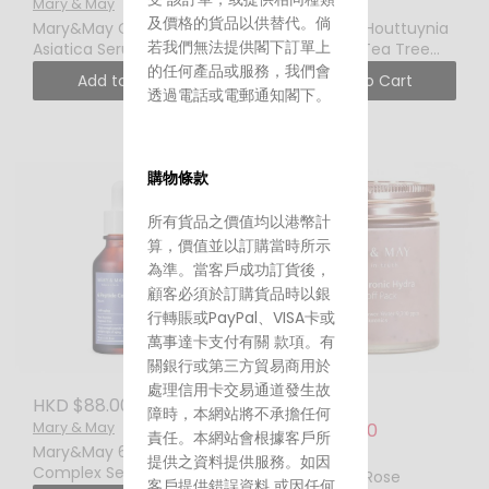
Mary & May
Mary & May
及價格的貨品以供替代。倘
Mary&May Centella
Mary&May Houttuynia
若我們無法提供閣下訂單上
Asiatica Serum 30ML 積
Cordata + Tea Tree
雪草舒緩精華
Serum 魚腥草茶樹舒緩精
的任何產品或服務，我們會
Add to Cart
Add to Cart
華 30ML
透過電話或電郵通知閣下。
購物條款
所有貨品之價值均以港幣計
算，價值並以訂購當時所示
為準。當客戶成功訂貨後，
顧客必須於訂購貨品時以銀
行轉賬或PayPal、VISA卡或
萬事達卡支付有關 款項。有
關銀行或第三方貿易商用於
處理信用卡交易通道發生故
HKD $88.00
HKD $179.00
障時，本網站將不承擔任何
Mary & May
HKD $115.00
責任。本網站會根據客戶所
Mary&May 6 Peptide
Mary & May
提供之資料提供服務。如因
Complex Serum 30ML
Mary&May Rose
客戶提供錯誤資料 或因任何