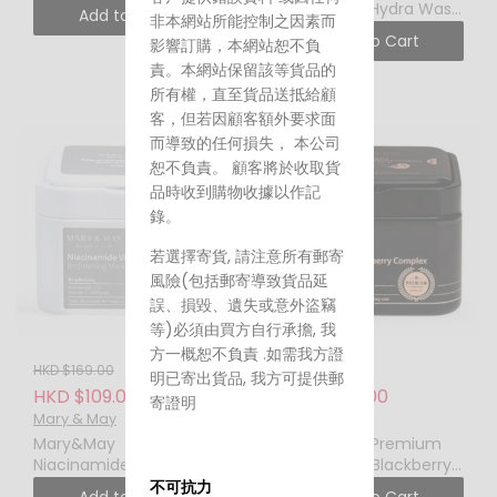
六勝肽複合精華
Hyaluronic Hydra Wash
Add to Cart
非本網站所能控制之因素而
Off Mask Pack 125g大馬
Add to Cart
影響訂購，本網站恕不負
士革玫瑰無花果補水抗氧
責。本網站保留該等貨品的
泥膜
所有權，直至貨品送抵給顧
客，但若因顧客額外要求面
而導致的任何損失， 本公司
恕不負責。 顧客將於收取貨
品時收到購物收據以作記
錄。
若選擇寄貨, 請注意所有郵寄
風險(包括郵寄導致貨品延
誤、損毀、遺失或意外盜竊
等)必須由買方自行承擔, 我
方一概恕不負責 .如需我方證
HKD $169.00
HKD $169.00
明已寄出貨品, 我方可提供郵
HKD $109.00
HKD $109.00
寄證明
Mary & May
Mary & May
Mary&May
Mary&May Premium
Niacinamide Vitamin C
Idebenone Blackberry
Brightening Mask 煙酰
Complex Essence
不可抗力