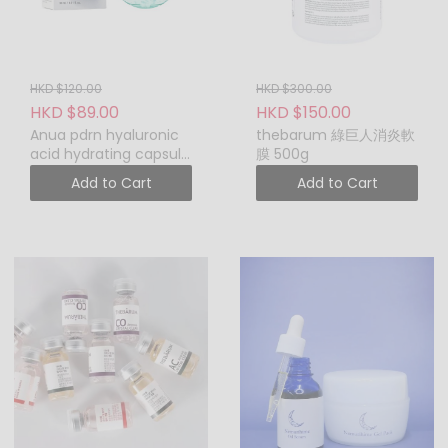
作出刪改的權利。
PO.POBEUATY 服務態度專
業謹慎，訂單送出前一再覆
檢，確保產品品質良好，唯
HKD $120.00
HKD $300.00
長途送貨旅程或會引致產品
HKD $89.00
HKD $150.00
傾瀉、變質或損毀。 此賴不
Anua pdrn hyaluronic
thebarum 綠巨人消炎軟
可抗力之因素，恕不接受退
acid hydrating capsule
膜 500g
mist 30ml
貨退款或退貨退換服務。
Add to Cart
Add to Cart
以下情況或產品恕不接受退
貨退款或退貨退換服務：
產品收貨期已超過7
天。
產品曾被使用(例如包
裝膠紙或盒被撕去)。
客人不喜歡或滿意產
品顏色、香味、包
裝、效果等等客觀意