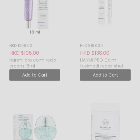
貨品, 郵費或任何免費贈品,
試用裝禮品和非品質問題的
貨品均不設退換。皮膚容易
敏感的顧客建議在使用產品
前先查詢專業皮膚專科醫生
的專業意見，如顧客單純因
HKD $198.00
HKD $168.00
個人皮膚敏感問題而對產品
HKD $108.00
HKD $138.00
不適亦不設退換，敬請見
hanmi pro calm red x
HANMI PRO Calm
諒。
cream 18ml
fusimedi repair shot
如要更換或退貨，請保留購
ampoules 10ml
Add to Cart
Add to Cart
買資料，並保證商品完好，
並無任何人為損壞或使用 ，
否則恕未能提供更換或退貨
服務，敬請見諒。貼身個人
物品不設退換，敬請見諒。
如有任何爭議 ， 本公司保留
最終決定權。
本公司保留對各條款及細則