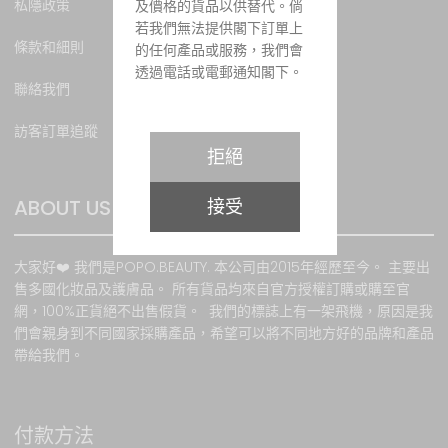
私隱政策
及價格的貨品以供替代。倘
若我們無法提供閣下訂單上
條款和細則
的任何產品或服務，我們會
透過電話或電郵通知閣下。
聯絡我們
訪客訂單追蹤
購物條款
拒絕
所有貨品之價值均以港幣計
ABOUT US
接受
算，價值並以訂購當時所示
為準。當客戶成功訂貨後，
顧客必須於訂購貨品時以銀
大家好❤️ 我們是POPO.BEAUTY. 本公司由2015年經歷至今。 主要出
行轉賬或PayPal、VISA卡或
售多國化妝品及護膚品。 所有貨品均來自官方授權訂購或購至官
萬事達卡支付有關 款項。有
網，100%正貨絕不出售假貨。 我們的標誌上有一架飛機，原因是我
關銀行或第三方貿易商用於
們會親身到不同國家採購產品，希望可以將不同地方好的品牌和產品
處理信用卡交易通道發生故
帶給我們。
障時，本網站將不承擔任何
責任。本網站會根據客戶所
提供之資料提供服務。如因
客戶提供錯誤資料 或因任何
付款方法