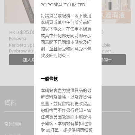
PO.POBEAUTY LIMITED
訂講貨品或服務。閣下使用
本網頁或其中任何部分前細
閱以下條文，在使用本網頁
HKD $25.00
HKD $39.00
或其中任何部分同時即表示
Peripera
Peripera
同意閣下已閱讀本條款及細
Peripera Speedy
PERIPERA Double
則，並且接受和同意受本條
Eyebrow Auto Pencil 極
Longwear Cover
款及細則約束。
細快捷自動眉筆
Concealer
加入購物車
加入購物車
一般條款
本網站會盡力提供貨品的最
新資料及價格，以及存貨供
資料
應量，並保留權利更改貨品
的價格而不作另行通知。如
任何貨品因缺貨而未能提供
予顧客，本網站有權拒絕接
常見問題
受 該訂單，或提供相同種類