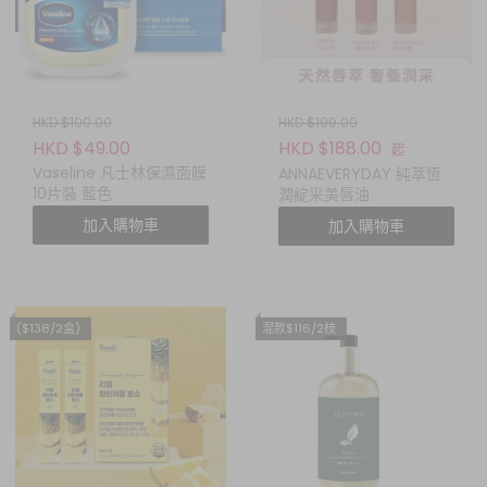
HKD $100.00
HKD $199.00
HKD $49.00
HKD $188.00
起
Vaseline 凡士林保濕面膜
ANNAEVERYDAY 純萃恆
10片裝 藍色
潤綻采美唇油
加入購物車
加入購物車
($138/2盒)
混款$116/2枝