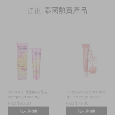
🇹🇭 泰國熱賣產品
NỞ NGỰC 美胸牛奶乳液
Glad2glow Brightening
Nangpaya Beauty
Lip Serum ,pumpkin
Breast Milk Lotion
frost 修護潤唇精華
HKD $88.00
HKD $79.00
加入購物車
加入購物車