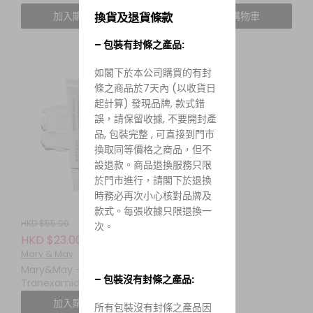
Serum 魚腥草茶樹舒緩精
雪草舒緩精華
加入購物車
加入購物車
換貨及退貨條款
華 30ML
– 包裝有封條之產品:
如閣下於本公司購買的有封
條之商品於7天內 (以收貨日
起計算) 發現品牌, 款式錯
誤，請保留收據, 不要開封產
品, 包裝完整 , 可直接到門市
換取同等價格之商品，但不
設退款。商品退換服務只限
於門市進行，請閣下於退換
時務必再次小心核對品牌及
款式。每張收據只限退換一
HKD $55.00
次。
HKD $23.00
Mary & May
Mary&May -
– 包裝沒有封條之產品:
Tranexamic Acid +
Glutathione Eye
加入購物車
所有包裝沒有封條之產品因
Cream