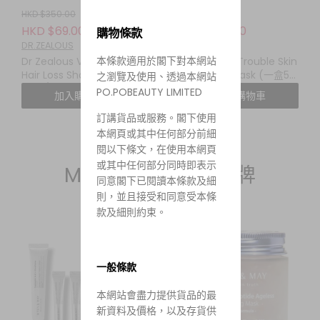
HKD $350.00
HKD $120.00
HKD $69.00
HKD $79.00
購物條款
DR.ZEALOUS
DR.ZEALOUS
本條款適用於閣下對本網站
Dr Zealous Vegf Anti
Dr.Zealous Trouble Skin
Hair Loss Shampoo
Rescuing Mask (一盒5
之瀏覽及使用、透過本網站
($116/2)
塊，$140/2盒)
PO.POBEAUTY LIMITED
加入購物車
加入購物車
訂講貨品或服務。閣下使用
本網頁或其中任何部分前細
閱以下條文，在使用本網頁
或其中任何部分同時即表示
Mary&May 純素品牌
同意閣下已閱讀本條款及細
則，並且接受和同意受本條
款及細則約束。
一般條款
本網站會盡力提供貨品的最
新資料及價格，以及存貨供