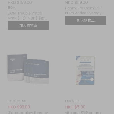
HKD $150.00
HKD $119.00
EIOM
Hanmi Pro Calm EGF
PDRN Active Synergy
EIOM Trouble Patch
Mask (一盒五塊)
Mask (一盒 4 片 )淨痘修
加入購物車
護貼片面膜
加入購物車
HKD $150.00
HKD $39.00
HKD $99.00
HKD $5.00
Glutanex glow therapy
vita age 痴線 cream