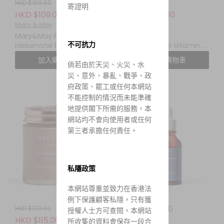
HKD $169.00
HKD $169.00
寄證明
HKD $109.00
HKD $109.00
Mary & May
Mary & May
Mary&May Premium
Mary&May
不可抗力
Idebenone Blackberry
Niacinamide Vitamin C
Complex Essence
Brightening Mask 煙酰
加入購物車
加入購物車
倘若由於天災、火災、水
Mask 頂級艾地苯黑莓複
胺維他命C亮白面膜 (一盒
合精華面膜 (一盒 20 片)
30 片)
災、意外、暴亂、戰爭、政
府政策、罷工或任何本網站
不能控制的情況而未能準確
地提供閣下所需的服務，本
網站均不會向使用者或任何
第三者承擔任何責任。
私隱政策
本網站尊重並致力在香港法
例下保護顧客私隱，只有獲
HKD $88.00
HKD $179.00
授權人士方可查閱。本網站
Mary & May
HKD $115.00
所收集的資料會保存一段合