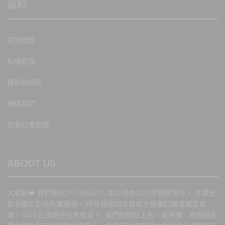
資料
常見問題
私隱政策
條款和細則
聯絡我們
訪客訂單追蹤
ABOUT US
大家好❤️ 我們是POPO.BEAUTY. 本公司由2015年經歷至今。 主要出
售多國化妝品及護膚品。 所有貨品均來自官方授權訂購或購至官
網，100%正貨絕不出售假貨。 我們的標誌上有一架飛機，原因是我