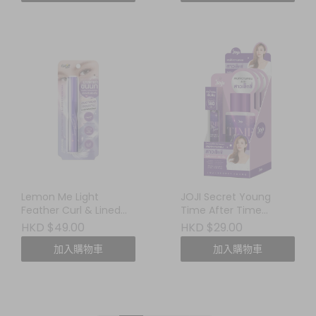
Lemon Me Light
JOJI Secret Young
Feather Curl & Lined
Time After Time
Up Mascara 輕羽捲翹睫
Perfume Body Mist
HKD $49.00
HKD $29.00
毛膏
(10ml 隨身瓶)
加入購物車
加入購物車