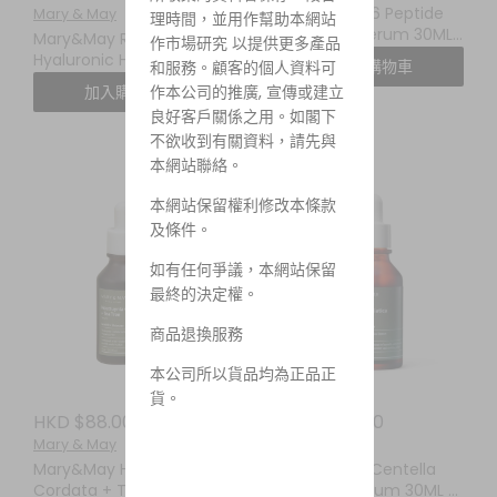
Mary&May 6 Peptide
Mary & May
理時間，並用作幫助本網站
Complex Serum 30ML
Mary&May Rose
作市場研究 以提供更多產品
六勝肽複合精華
Hyaluronic Hydra Wash
加入購物車
和服務。顧客的個人資料可
Off Mask Pack 125g大馬
作本公司的推廣, 宣傳或建立
加入購物車
士革玫瑰無花果補水抗氧
良好客戶關係之用。如閣下
泥膜
不欲收到有關資料，請先與
本網站聯絡。
本網站保留權利修改本條款
及條件。
如有任何爭議，本網站保留
最終的決定權。
商品退換服務
本公司所以貨品均為正品正
貨。
HKD $88.00
HKD $88.00
Mary & May
Mary & May
Mary&May Houttuynia
Mary&May Centella
Cordata + Tea Tree
Asiatica Serum 30ML 積