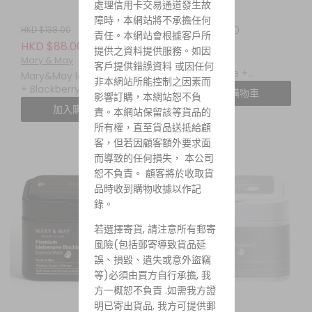
處理信用卡交易通道發生故
障時，本網站將不承擔任何
HKD $39.00
HKD $138.00
責任。本網站會根據客戶所
Mary & May
HKD $88.00
提供之資料提供服務。如因
Mary&May
Mary & May
客戶提供錯誤資料 或因任何
Niacinamide +
Mary&May Idebenone
非本網站所能控制之因素而
Chaenomeles Sinensis
+ Blackberry Complex
加入購物車
影響訂購，本網站恕不負
Serum MINI 10ML 煙酰胺
Serum 30ML 艾地苯黑莓
加入購物車
責。本網站保留該等貨品的
+ 木瓜複合亮白精華
抗氧化亮肌精華
所有權，直至貨品送抵給顧
客，但若因顧客額外要求面
而導致的任何損失， 本公司
恕不負責。 顧客將於收取貨
品時收到購物收據以作記
錄。
若選擇寄貨, 請注意所有郵寄
風險(包括郵寄導致貨品延
誤、損毀、遺失或意外盜竊
等)必須由買方自行承擔, 我
方一概恕不負責 .如需我方證
明已寄出貨品, 我方可提供郵