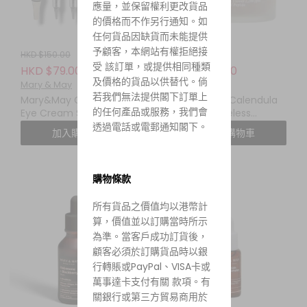
應量，並保留權利更改貨品
的價格而不作另行通知。如
任何貨品因缺貨而未能提供
予顧客，本網站有權拒絕接
HKD $150.00
HKD $145.00
受 該訂單，或提供相同種類
HKD $79.00
HKD $115.00
及價格的貨品以供替代。倘
Mary & May
Mary & May
若我們無法提供閣下訂單上
Mary&May Glutathione
Mary&May Calendula
的任何產品或服務，我們會
Eye Cream Special Set
Peptide Ageless
傳明酸 + 穀胱甘肽亮白眼
Sleeping Mask 110G 金盞
透過電話或電郵通知閣下。
加入購物車
加入購物車
霜特別套裝
花勝肽無齡晚安面膜
購物條款
所有貨品之價值均以港幣計
算，價值並以訂購當時所示
為準。當客戶成功訂貨後，
顧客必須於訂購貨品時以銀
行轉賬或PayPal、VISA卡或
萬事達卡支付有關 款項。有
關銀行或第三方貿易商用於