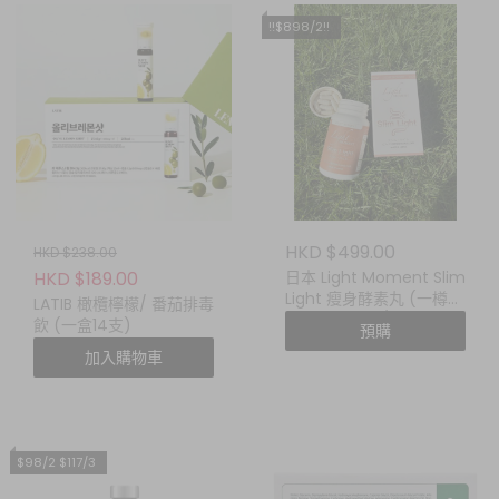
!!$898/2!!
HKD $499.00
HKD $238.00
HKD $189.00
日本 Light Moment Slim
Light 瘦身酵素丸 (一樽
LATIB 橄欖檸檬/ 番茄排毒
60粒) !!$898/2!!
飲 (一盒14支)
預購
加入購物車
$98/2 $117/3