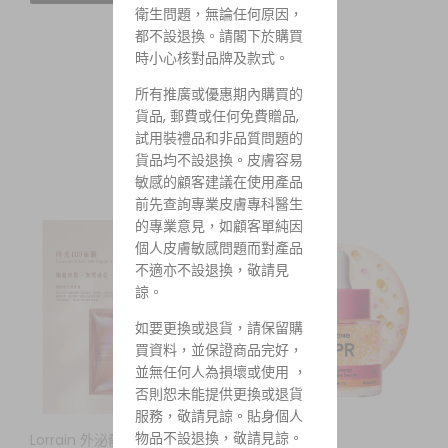
衛生問題，無論任何原因，
都不設退換。請閣下於購買
時小心核對品牌及款式。
所有推廣或優惠期內購買的
💕 新到現貨專區
貨品, 郵費或任何免費贈品,
試用裝禮品和非品質問題的
貨品均不設退換。皮膚容易
敏感的顧客建議在使用產品
前先查詢專業皮膚專科醫生
的專業意見，如顧客單純因
個人皮膚敏感問題而對產品
不適亦不設退換，敬請見
諒。
如要更換或退貨，請保留購
買資料，並保證商品完好，
並無任何人為損壞或使用 ，
否則恕未能提供更換或退貨
服務，敬請見諒。貼身個人
物品不設退換，敬請見諒。
THOME
Lorrain 外泌體時光100面