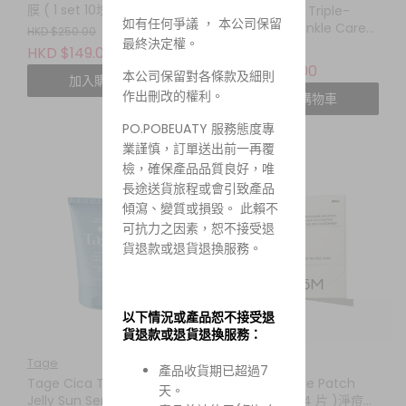
膜 ( 1 set 10塊)
THOME CPR Triple-
如有任何爭議 ， 本公司保留
Synergy Wrinkle Care
HKD $250.00
最終決定權。
Serum 30ML 三效協同抗
HKD $199.00
HKD $149.00
皺精華
HKD $128.00
本公司保留對各條款及細則
加入購物車
作出刪改的權利。
加入購物車
PO.POBEUATY 服務態度專
業謹慎，訂單送出前一再覆
檢，確保產品品質良好，唯
長途送貨旅程或會引致產品
傾瀉、變質或損毀。 此賴不
可抗力之因素，恕不接受退
貨退款或退貨退換服務。
以下情況或產品恕不接受退
貨退款或退貨退換服務：
Tage
EIOM
產品收貨期已超過7
Tage Cica Tree Water
EIOM Trouble Patch
天。
Jelly Sun Serum 50ML
Mask (一盒 4 片 )淨痘修