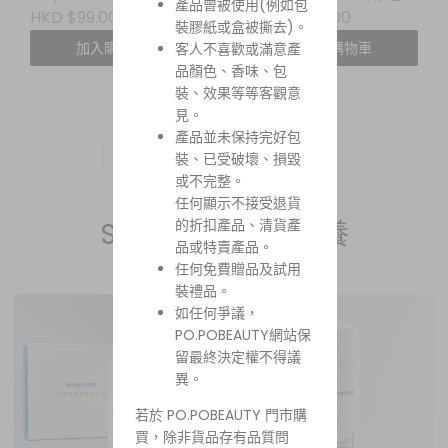
產品曾被使用(例如包
積雪草樹水分凝凍防曬精
護貼片面膜
HKD $99.00
HKD $150.00
裝膠紙或盒被撕去)。
華
加入購物車
加入購物車
客人不喜歡或滿意產
品顏色、香味、包
裝、效果等等客觀意
見。
產品並未保持完好包
裝、已受破壞、損毀
1
2
3
4
5
或不完整。
任何顯示不接受退貨
的折扣產品、清貨產
Simplism 簡單保養
品或特賣產品。
任何免費贈品及試用
裝禮品。
如任何爭議，
PO.POBEAUTY網站保
留最終決定權不得議
異。
若於 PO.POBEAUTY 門市購
買，除非貨品存有品質問