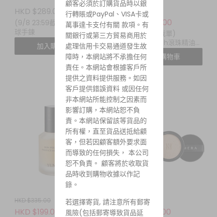
顧客必須於訂購貨品時以銀
HKD $289.00
HKD $488.00
起
行轉賬或PayPal、VISA卡或
HKD $388.00
(9/8 23:59截單) lloyd 網
萬事達卡支付有關 款項。有
球手鍊
(9/8 23:59截單)
關銀行或第三方貿易商用於
daniel's truth滾珠精油香
加入購物車
處理信用卡交易通道發生故
水
障時，本網站將不承擔任何
加入購物車
責任。本網站會根據客戶所
提供之資料提供服務。如因
客戶提供錯誤資料 或因任何
非本網站所能控制之因素而
影響訂購，本網站恕不負
責。本網站保留該等貨品的
所有權，直至貨品送抵給顧
客，但若因顧客額外要求面
而導致的任何損失， 本公司
恕不負責。 顧客將於收取貨
品時收到購物收據以作記
錄。
HKD $335.00
HKD $399.00
若選擇寄貨, 請注意所有郵寄
HKD $199.00
HKD $299.00
風險(包括郵寄導致貨品延