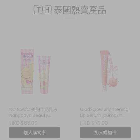
🇹🇭 泰國熱賣產品
NỞ NGỰC 美胸牛奶乳液
Glad2glow Brightening
Nangpaya Beauty
Lip Serum ,pumpkin
Breast Milk Lotion
frost 修護潤唇精華
HKD $88.00
HKD $79.00
加入購物車
加入購物車