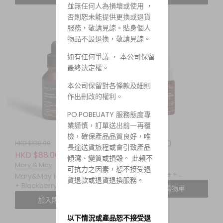
霜特別套裝
花勝肽無齡晚安面膜
並無任何人為損壞或使用 ，
否則恕未能提供更換或退貨
服務，敬請見諒。貼身個人
物品不設退換，敬請見諒。
如有任何爭議 ， 本公司保留
最終決定權。
本公司保留對各條款及細則
作出刪改的權利。
PO.POBEUATY 服務態度專
業謹慎，訂單送出前一再覆
檢，確保產品品質良好，唯
HKD $39.00
HKD $138.00
長途送貨旅程或會引致產品
Mary & May
HKD $88.00
傾瀉、變質或損毀。 此賴不
Mary&May
Mary & May
可抗力之因素，恕不接受退
Niacinamide +
Mary&May Idebenone
貨退款或退貨退換服務。
Chaenomeles Sinensis
+ Blackberry Complex
加入購物車
Serum MINI 10ML 煙酰胺
Serum 30ML 艾地苯黑莓
加入購物車
+ 木瓜複合亮白精華
抗氧化亮肌精華
以下情況或產品恕不接受退