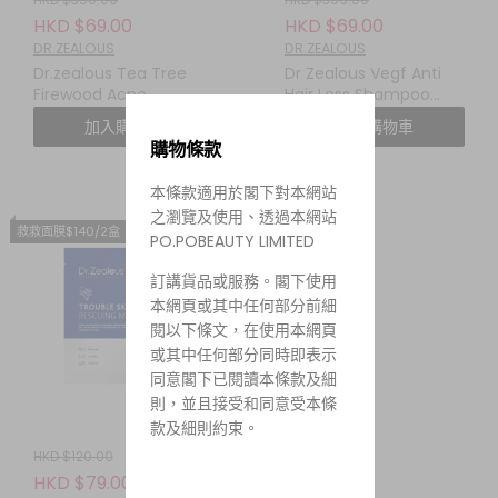
HKD $69.00
HKD $69.00
DR.ZEALOUS
DR.ZEALOUS
Dr.zealous Tea Tree
Dr Zealous Vegf Anti
Firewood Acne
Hair Loss Shampoo
Elimination Body Wash
($116/2)
加入購物車
加入購物車
($116/2)
購物條款
本條款適用於閣下對本網站
之瀏覽及使用、透過本網站
救救面膜$140/2盒
PO.POBEAUTY LIMITED
訂講貨品或服務。閣下使用
本網頁或其中任何部分前細
閱以下條文，在使用本網頁
或其中任何部分同時即表示
同意閣下已閱讀本條款及細
則，並且接受和同意受本條
款及細則約束。
HKD $120.00
HKD $79.00