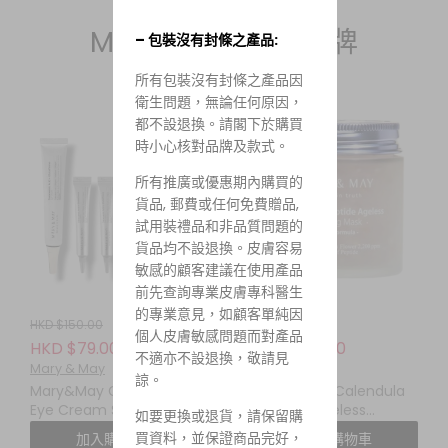
Mary&May 純素品牌
– 包裝沒有封條之產品:
所有包裝沒有封條之產品因
衛生問題，無論任何原因，
都不設退換。請閣下於購買
時小心核對品牌及款式。
所有推廣或優惠期內購買的
貨品, 郵費或任何免費贈品,
試用裝禮品和非品質問題的
貨品均不設退換。皮膚容易
敏感的顧客建議在使用產品
前先查詢專業皮膚專科醫生
的專業意見，如顧客單純因
HKD $150.00
HKD $145.00
個人皮膚敏感問題而對產品
HKD $79.00
HKD $115.00
不適亦不設退換，敬請見
Mary & May
Mary & May
諒。
Mary&May Glutathione
Mary&May Calendula
Eye Cream Special Set
Peptide Ageless
如要更換或退貨，請保留購
傳明酸 + 穀胱甘肽亮白眼
Sleeping Mask 110G 金盞
買資料，並保證商品完好，
加入購物車
加入購物車