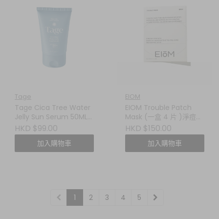
Tage
EIOM
Tage Cica Tree Water
EIOM Trouble Patch
Jelly Sun Serum 50ML
Mask (一盒 4 片 )淨痘修
積雪草樹水分凝凍防曬精
護貼片面膜
HKD $99.00
HKD $150.00
華
加入購物車
加入購物車
1
2
3
4
5