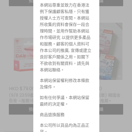
預購
預購
本網站尊重並致力在香港法
例下保護顧客私隱，只有獲
授權人士方可查閱。本網站
所收集的資料會保存一段合
理時間，並用作幫助本網站
作市場研究 以提供更多產品
和服務。顧客的個人資料可
作本公司的推廣, 宣傳或建立
良好客戶關係之用。如閣下
不欲收到有關資料，請先與
本網站聯絡。
本網站保留權利修改本條款
及條件。
HKD $79.00
HKD $55.00
(9/8 23:59截單) culip 潤
(9/8 23:59截單) 韓國金
如有任何爭議，本網站保留
唇膏 ⭐️推薦!!唇瘡必備!!
智媛眼藥水 ⭐️推薦⭐️
最終的決定權。
預購
預購
商品退換服務
本公司所以貨品均為正品正
貨。