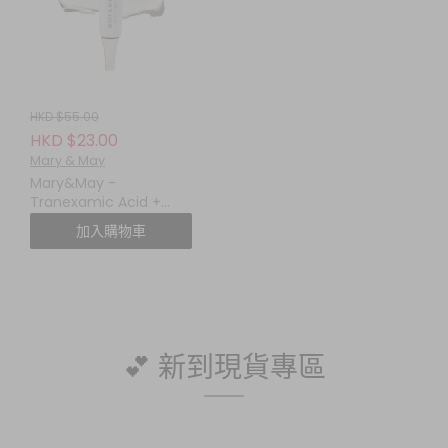
HKD $55.00
HKD $23.00
Mary & May
Mary&May -
Tranexamic Acid +
Glutathione Eye
加入購物車
Cream
💕 新到現貨專區