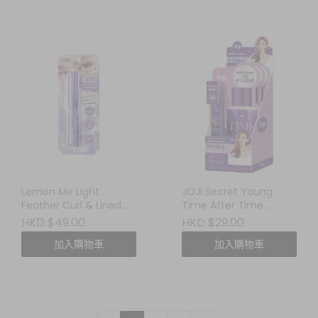
Lemon Me Light
JOJI Secret Young
Feather Curl & Lined
Time After Time
Up Mascara 輕羽捲翹睫
Perfume Body Mist
HKD $49.00
HKD $29.00
毛膏
(10ml 隨身瓶)
加入購物車
加入購物車