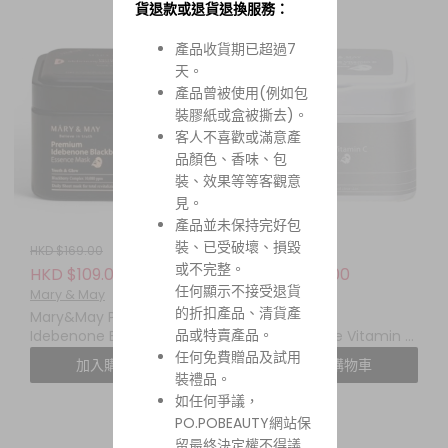
貨退款或退貨退換服務：
產品收貨期已超過7
天。
產品曾被使用(例如包
裝膠紙或盒被撕去)。
客人不喜歡或滿意產
品顏色、香味、包
裝、效果等等客觀意
見。
產品並未保持完好包
裝、已受破壞、損毀
HKD $169.00
HKD $169.00
或不完整。
HKD $109.00
HKD $109.00
任何顯示不接受退貨
Mary & May
Mary & May
的折扣產品、清貨產
Mary&May Premium
Mary&May
品或特賣產品。
Idebenone Blackberry
Niacinamide Vitamin C
Complex Essence
Brightening Mask 煙酰
任何免費贈品及試用
加入購物車
加入購物車
Mask 頂級艾地苯黑莓複
胺維他命C亮白面膜 (一盒
裝禮品。
合精華面膜 (一盒 20 片)
30 片)
如任何爭議，
PO.POBEAUTY網站保
留最終決定權不得議