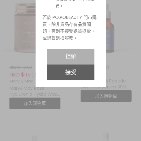
異。
若於 PO.POBEAUTY 門市購
買，除非貨品存有品質問
題，否則不接受退貨退款，
或退貨退換服務。
拒絕
HKD $88.00
HKD $179.00
接受
Mary & May
HKD $115.00
Mary&May 6 Peptide
Mary & May
Complex Serum 30ML
Mary&May Rose
六勝肽複合精華
Hyaluronic Hydra Wash
加入購物車
Off Mask Pack 125g大馬
加入購物車
士革玫瑰無花果補水抗氧
泥膜