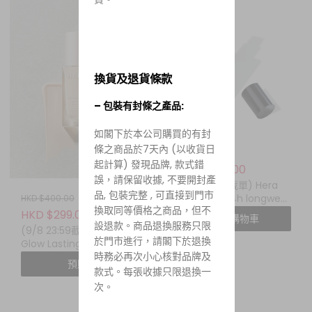
換貨及退貨條款
– 包裝有封條之產品:
如閣下於本公司購買的有封
條之商品於7天內 (以收貨日
HKD $400.00
起計算) 發現品牌, 款式錯
HKD $299.00
誤，請保留收據, 不要開封產
(9/8 23:59截單) Hera
品, 包裝完整 , 可直接到門市
silky stay 24h longwear
HKD $400.00
換取同等價格之商品，但不
foundation spf20 pa
HKD $299.00
加入購物車
++
設退款。商品退換服務只限
(9/8 23:59截單) HERA
於門市進行，請閣下於退換
Glow Lasting
時務必再次小心核對品牌及
Foundation SPF 25
預購
PA++
款式。每張收據只限退換一
次。