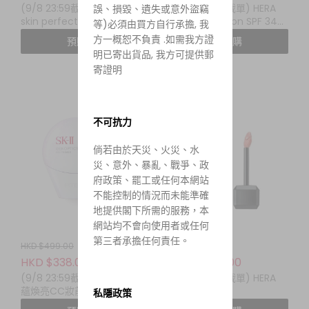
(9/8 23:59截單) yunjac
(9/8 23:59截單) HERA
誤、損毀、遺失或意外盜竊
skin perfecting
Black Cushion SPF 34
等)必須由買方自行承擔, 我
protective base prep
PA++ (+Refill 15g)
方一概恕不負責 .如需我方證
預購
預購
40ML
明已寄出貨品, 我方可提供郵
寄證明
不可抗力
倘若由於天災、火災、水
災、意外、暴亂、戰爭、政
府政策、罷工或任何本網站
不能控制的情況而未能準確
地提供閣下所需的服務，本
網站均不會向使用者或任何
第三者承擔任何責任。
HKD $499.00
HKD $350.00
HKD $338.00
HKD $169.00
(9/8 23:59截單) SK-II 光
(9/8 23:59截單) HERA
蘊煥亮CC妝前乳 SPF50+
LIP GLOSS
私隱政策
PA++++ 30g