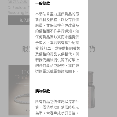
DR.ZEALOUS
一般條款
Dr.Zealous Trouble Skin
Rescuing Mask (一盒5
本網站會盡力提供貨品的最
塊，$140/2盒)
新資料及價格，以及存貨供
加入購物車
應量，並保留權利更改貨品
的價格而不作另行通知。如
任何貨品因缺貨而未能提供
予顧客，本網站有權拒絕接
限定韓國連線 14/7到貨
受 該訂單，或提供相同種類
及價格的貨品以供替代。倘
若我們無法提供閣下訂單上
的任何產品或服務，我們會
透過電話或電郵通知閣下。
購物條款
所有貨品之價值均以港幣計
算，價值並以訂購當時所示
為準。當客戶成功訂貨後，