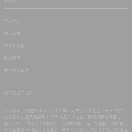
資料
常見問題
私隱政策
條款和細則
聯絡我們
訪客訂單追蹤
ABOUT US
大家好❤️ 我們是POPO.BEAUTY. 本公司由2015年經歷至今。 主要出
售多國化妝品及護膚品。 所有貨品均來自官方授權訂購或購至官
網，100%正貨絕不出售假貨。 我們的標誌上有一架飛機，原因是我
們會親身到不同國家採購產品，希望可以將不同地方好的品牌和產品