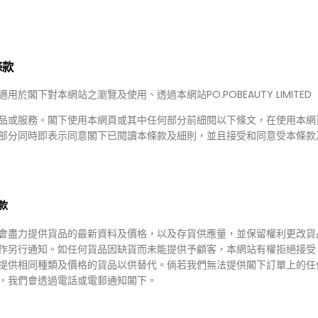
條款
適用於閣下對本網站之瀏覽及使用、透過本網站PO.POBEAUTY LIMITED
品或服務。閣下使用本網頁或其中任何部分前細閱以下條文，在使用本網
部分同時即表示同意閣下已閱讀本條款及細則，並且接受和同意受本條款
50.00
HKD $238.00
68.00
HKD $189.00
LATIB 橄欖檸檬/ 番茄排毒飲 (
mesotec 家用水光針系列
支)
款
會盡力提供貨品的最新資料及價格，以及存貨供應量，並保留權利更改貨
作另行通知。如任何貨品因缺貨而未能提供予顧客，本網站有權拒絕接受
提供相同種類及價格的貨品以供替代。倘若我們無法提供閣下訂單上的任
，我們會透過電話或電郵通知閣下。