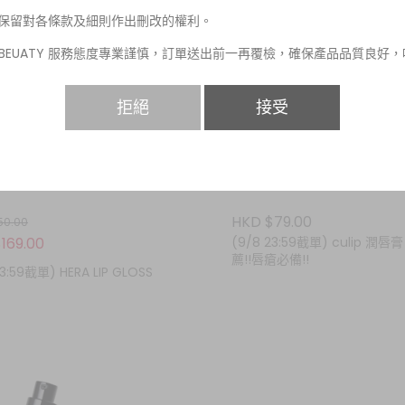
保留對各條款及細則作出刪改的權利。
POBEUATY 服務態度專業謹慎，訂單送出前一再覆檢，確保產品品質良好
程或會引致產品傾瀉、變質或損毀。 此賴不可抗力之因素，恕不接受退
換服務。
拒絕
接受
況或產品恕不接受退貨退款或退貨退換服務：
產品收貨期已超過7天。
產品曾被使用(例如包裝膠紙或盒被撕去)。
HKD $79.00
50.00
客人不喜歡或滿意產品顏色、香味、包裝、效果等等客觀意見。
169.00
(9/8 23:59截單) culip 潤唇膏
產品並未保持完好包裝、已受破壞、損毀或不完整。
薦!!唇瘡必備!!
23:59截單) HERA LIP GLOSS
任何顯示不接受退貨的折扣產品、清貨產品或特賣產品。
任何免費贈品及試用裝禮品。
如任何爭議，PO.POBEAUTY網站保留最終決定權不得議異。
PO.POBEAUTY 門市購買，除非貨品存有品質問題，否則不接受退貨退款
務。