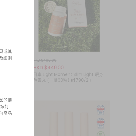
頁或其
及細則
HKD $499.00
HKD $449.00
一盒14
日本 Light Moment Slim Light 瘦身
酵素丸 (一樽60粒) !!$798/2!!
品的價
 該訂
何產品