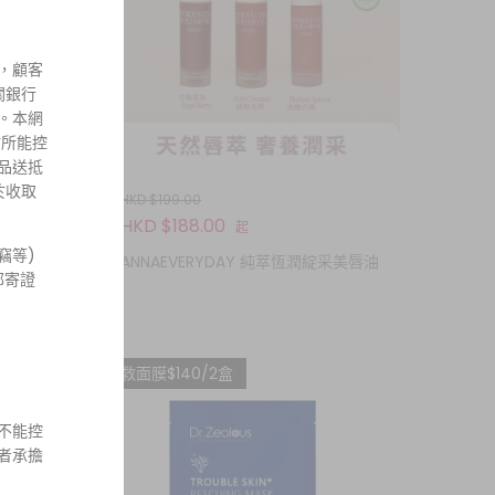
，顧客
關銀行
。本網
站所能控
品送抵
於收取
HKD $199.00
HKD $188.00
起
竊等)
片裝 藍色
ANNAEVERYDAY 純萃恆潤綻采美唇油
郵寄證
救救面膜$140/2盒
不能控
者承擔