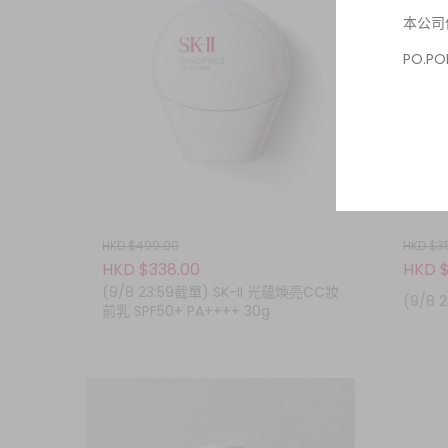
本公司
PO.
送貨旅
退貨退
以下情
HKD $499.00
HKD $3
HKD $338.00
HKD $
(9/8 23:59截單) SK-II 光蘊煥亮CC妝
(9/8 
前乳 SPF50+ PA++++ 30g
若於 
退換服