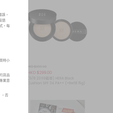
錯誤，
設退
式。每
買時小
HKD $399.00
HKD $299.00
題的貨品
(9/8 23:59截單) HERA Black
專業意
 prep
Cushion SPF 34 PA++ (+Refill 15g)
 ，否