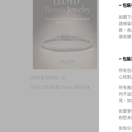
– 包
如閣下
請保留
款。商
張收據
– 包
所有包
心核對
HKD $289.00
HKD $4
起
HKD $
(9/8 23:59截單) lloyd 網球手鍊
所有推
(9/8 
均不設
精油香
見，如
如要更
則恕未
如有任