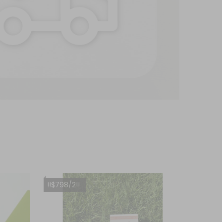
!!$798/2!!