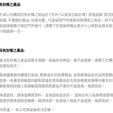
裝有封條之產品:
於本公司購買的有封條之商品於7天內 (以收貨日起計算) 發現品牌, 款式
收據, 不要開封產品, 包裝完整 , 可直接到門市換取同等價格之商品，但不
品退換服務只限於門市進行，請閣下於退換時務必再次小心核對品牌及款
只限退換一次。
裝沒有封條之產品:
裝沒有封條之產品因衛生問題，無論任何原因，都不設退換。請閣下於購
品牌及款式。
88.00
HKD $335.00
388.00
HKD $199.00
廣或優惠期內購買的貨品, 郵費或任何免費贈品, 試用裝禮品和非品質問
23:59截單) daniel's truth滾珠
(9/8 23:59截單) yunjac skin
退換。皮膚容易敏感的顧客建議在使用產品前先查詢專業皮膚專科醫生的
水
perfecting protective base
顧客單純因個人皮膚敏感問題而對產品不適亦不設退換，敬請見諒。
40ML
換或退貨，請保留購買資料，並保證商品完好， 並無任何人為損壞或使用
能提供更換或退貨服務，敬請見諒。貼身個人物品不設退換，敬請見諒。
何爭議 ， 本公司保留最終決定權。