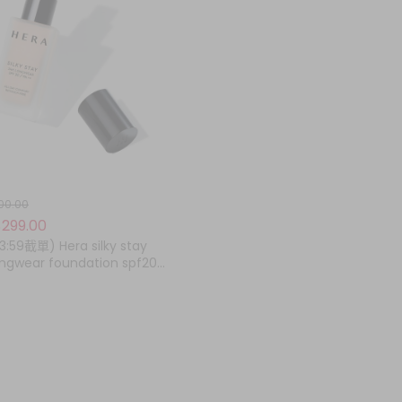
00.00
299.00
3:59截單) Hera silky stay
ongwear foundation spf20