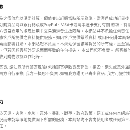
款
品之價值均以港幣計算，價值並以訂購當時所示為準。當客戶成功訂貨後
訂購貨品時以銀行轉賬或PayPal、VISA卡或萬事達卡支付有關 款項。有
方貿易商用於處理信用卡交易通道發生故障時，本網站將不承擔任何責任
據客戶所提供之資料提供服務。如因客戶提供錯誤資料 或因任何非本網
素而影響訂購，本網站恕不負責。本網站保留該等貨品的所有權，直至貨
，但若因顧客額外要求面而導致的任何損失， 本公司恕不負責。 顧客將
99.00
HKD $100.00
收到購物收據以作記錄。
169.00
HKD $49.00
 MEDI-PEEL積雪草舒緩精華面
寄貨, 請注意所有郵寄風險(包括郵寄導致貨品延誤、損毀、遺失或意外盜
Vaseline 凡士林保濕面膜 10
 !!不包運費!!
買方自行承擔, 我方一概恕不負責 .如需我方證明已寄出貨品, 我方可提供
/2枝
混款$116/2枝
力
於天災、火災、水災、意外、暴亂、戰爭、政府政策、罷工或任何本網站
況而未能準確地提供閣下所需的服務，本網站均不會向使用者或任何第三
任。