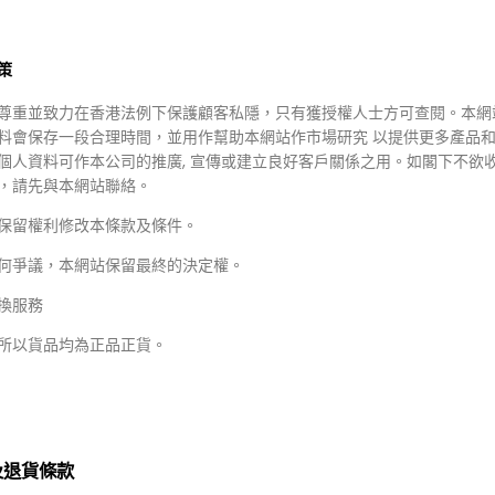
策
尊重並致力在香港法例下保護顧客私隱，只有獲授權人士方可查閱。本網
料會保存一段合理時間，並用作幫助本網站作市場研究 以提供更多產品
個人資料可作本公司的推廣, 宣傳或建立良好客戶關係之用。如閣下不欲
50.00
HKD $350.00
，請先與本網站聯絡。
69.00
HKD $69.00
保留權利修改本條款及條件。
LOUS
DR.ZEALOUS
lous Tea Tree Firewood
Dr Zealous Vegf Anti Hair Lo
何爭議，本網站保留最終的決定權。
Elimination Body Wash
Shampoo ($116/2)
2)
換服務
所以貨品均為正品正貨。
限定韓國連線 14/7到貨
及退貨條款