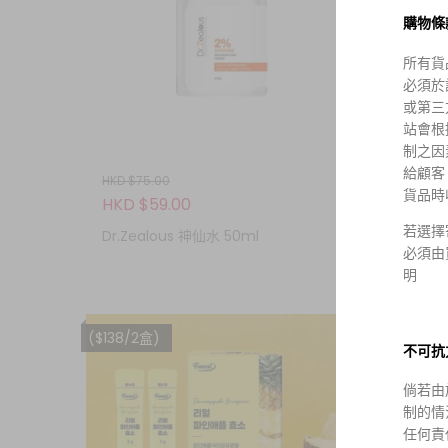
購物條
所有貨
必須於
或第三
站會根
制之因
給顧客
HKD $75.00
HKD $1
貨品時
HKD $59.00
HKD $
(現貨)
若選擇
Dr.Zealous 神仙水 50ml
膜50片
必須由
明
($138/2盒)
混款$116
不可抗
倘若由
制的情
任何責