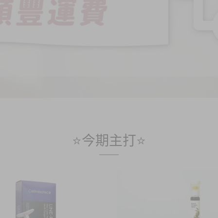
⭐今期主打⭐