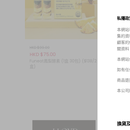
私隱政
本網站
集的資
顧客的
HKD $99.00
HKD $3
關資料
HKD $75.00
HKD $
本網站
DR.ZEA
Funeat鳳梨酵素 (1盒 30包) ($138/2
盒)
Dr.zea
如有任
Acne 
($116/
商品退
本公司
換貨