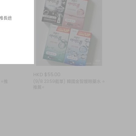
，唯長途
貨退款或
HKD $55.00
 ⭐️推
(9/8 23:59截單) 韓國金智媛眼藥水 ⭐️
推薦⭐️
，或退貨