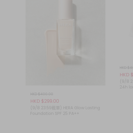
HKD $4
HKD $
(9/8 2
24h l
pa ++
HKD $400.00
HKD $299.00
(9/8 23:59截單) HERA Glow Lasting
Foundation SPF 25 PA++