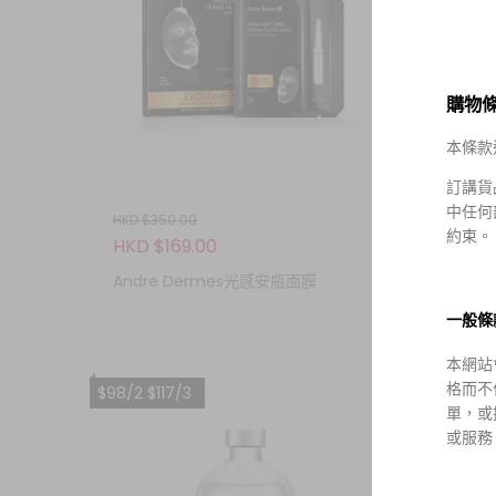
購物
本條款
訂講貨
中任何
HKD $350.00
HKD $1
約束。
HKD $169.00
HKD $
Andre Dermes光感安瓶面膜
Cell
一般條
本網站
格而不
$98/2 $117/3
單，或
或服務