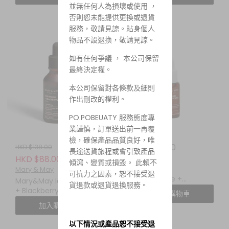
霜特別套裝
花勝肽無齡晚安面膜
並無任何人為損壞或使用 ，
否則恕未能提供更換或退貨
服務，敬請見諒。貼身個人
物品不設退換，敬請見諒。
如有任何爭議 ， 本公司保留
最終決定權。
本公司保留對各條款及細則
作出刪改的權利。
PO.POBEUATY 服務態度專
業謹慎，訂單送出前一再覆
檢，確保產品品質良好，唯
HKD $39.00
HKD $138.00
長途送貨旅程或會引致產品
Mary & May
HKD $88.00
傾瀉、變質或損毀。 此賴不
Mary&May
Mary & May
可抗力之因素，恕不接受退
Niacinamide +
Mary&May Idebenone
貨退款或退貨退換服務。
Chaenomeles Sinensis
+ Blackberry Complex
加入購物車
Serum MINI 10ML 煙酰胺
Serum 30ML 艾地苯黑莓
加入購物車
+ 木瓜複合亮白精華
抗氧化亮肌精華
以下情況或產品恕不接受退