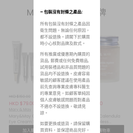
Mary&May 純素品牌
– 包裝沒有封條之產品:
所有包裝沒有封條之產品因
衛生問題，無論任何原因，
都不設退換。請閣下於購買
時小心核對品牌及款式。
所有推廣或優惠期內購買的
貨品, 郵費或任何免費贈品,
試用裝禮品和非品質問題的
貨品均不設退換。皮膚容易
敏感的顧客建議在使用產品
前先查詢專業皮膚專科醫生
的專業意見，如顧客單純因
HKD $150.00
HKD $145.00
個人皮膚敏感問題而對產品
HKD $79.00
HKD $115.00
不適亦不設退換，敬請見
Mary & May
Mary & May
諒。
Mary&May Glutathione
Mary&May Calendula
Eye Cream Special Set
Peptide Ageless
如要更換或退貨，請保留購
傳明酸 + 穀胱甘肽亮白眼
Sleeping Mask 110G 金盞
買資料，並保證商品完好，
加入購物車
加入購物車