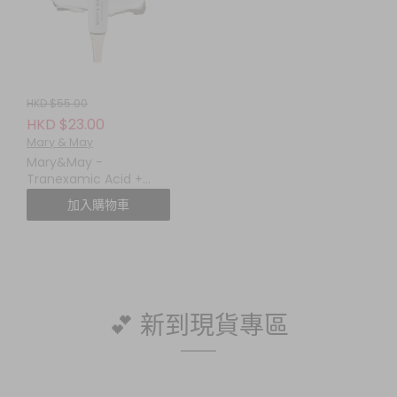
HKD $55.00
HKD $23.00
Mary & May
Mary&May -
Tranexamic Acid +
Glutathione Eye
加入購物車
Cream
💕 新到現貨專區