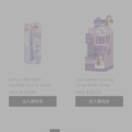
Lemon Me Light
JOJI Secret Young
Feather Curl & Lined
Time After Time
Up Mascara 輕羽捲翹睫
Perfume Body Mist
HKD $49.00
HKD $29.00
毛膏
(10ml 隨身瓶)
加入購物車
加入購物車