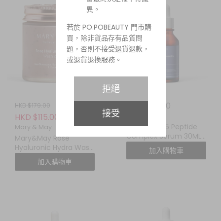
異。
若於 PO.POBEAUTY 門市購
買，除非貨品存有品質問
題，否則不接受退貨退款，
或退貨退換服務。
拒絕
HKD $88.00
HKD $179.00
接受
Mary & May
HKD $115.00
Mary&May 6 Peptide
Mary & May
Complex Serum 30ML
Mary&May Rose
六勝肽複合精華
Hyaluronic Hydra Wash
加入購物車
Off Mask Pack 125g大馬
加入購物車
士革玫瑰無花果補水抗氧
泥膜