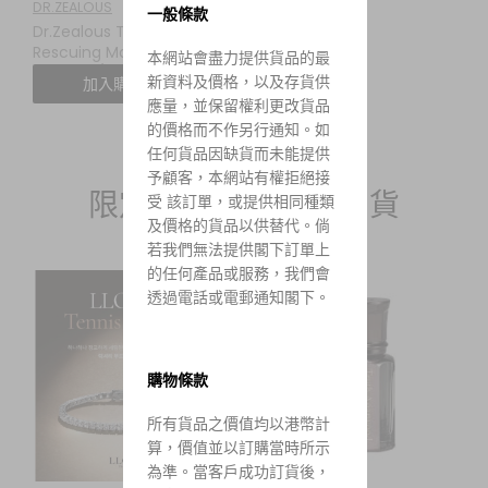
DR.ZEALOUS
一般條款
Dr.Zealous Trouble Skin
Rescuing Mask (一盒5
本網站會盡力提供貨品的最
塊，$140/2盒)
新資料及價格，以及存貨供
加入購物車
應量，並保留權利更改貨品
的價格而不作另行通知。如
任何貨品因缺貨而未能提供
予顧客，本網站有權拒絕接
限定韓國連線 14/7到貨
受 該訂單，或提供相同種類
及價格的貨品以供替代。倘
若我們無法提供閣下訂單上
的任何產品或服務，我們會
透過電話或電郵通知閣下。
購物條款
所有貨品之價值均以港幣計
算，價值並以訂購當時所示
為準。當客戶成功訂貨後，