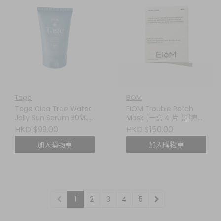
Tage
EIOM
Tage Cica Tree Water
EIOM Trouble Patch
Jelly Sun Serum 50ML
Mask (一盒 4 片 )淨痘修
積雪草樹水分凝凍防曬精
護貼片面膜
HKD $99.00
HKD $150.00
華
加入購物車
加入購物車
1
2
3
4
5