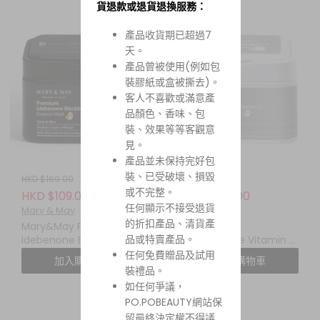
貨退款或退貨退換服務：
產品收貨期已超過7
天。
產品曾被使用(例如包
裝膠紙或盒被撕去)。
客人不喜歡或滿意產
品顏色、香味、包
裝、效果等等客觀意
見。
產品並未保持完好包
裝、已受破壞、損毀
HKD $169.00
HKD $169.00
或不完整。
HKD $109.00
HKD $109.00
任何顯示不接受退貨
Mary & May
Mary & May
的折扣產品、清貨產
Mary&May Premium
Mary&May
品或特賣產品。
Idebenone Blackberry
Niacinamide Vitamin C
Complex Essence
Brightening Mask 煙酰
任何免費贈品及試用
加入購物車
加入購物車
Mask 頂級艾地苯黑莓複
胺維他命C亮白面膜 (一盒
裝禮品。
合精華面膜 (一盒 20 片)
30 片)
如任何爭議，
PO.POBEAUTY網站保
留最終決定權不得議