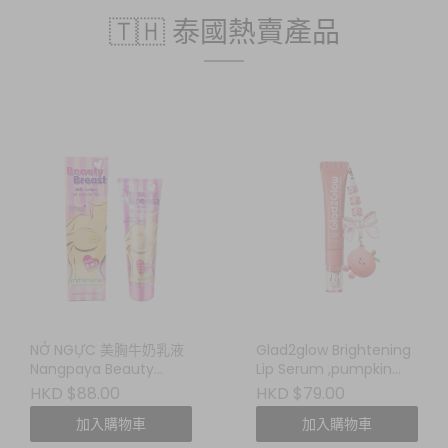
🇹🇭 泰國熱賣產品
NỞ NGỰC 美胸牛奶乳液
Glad2glow Brightening
Nangpaya Beauty
Lip Serum ,pumpkin
Breast Milk Lotion
frost 修護潤唇精華
HKD $88.00
HKD $79.00
加入購物車
加入購物車