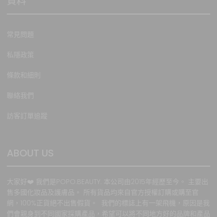
資料
常見問題
私隱政策
條款和細則
聯絡我們
訪客訂單追蹤
ABOUT US
大家好❤️ 我們是POPO.BEAUTY. 本公司由2015年經歷至今。 主要出
售多國化妝品及護膚品。 所有貨品均來自官方授權訂購或購至官
網，100%正貨絕不出售假貨。 我們的標誌上有一架飛機，原因是我
們會親身到不同國家採購產品，希望可以將不同地方好的品牌和產品