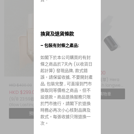
換貨及退貨條款
– 包裝有封條之產品:
如閣下於本公司購買的有封
條之商品於7天內 (以收貨日
HKD $400.00
起計算) 發現品牌, 款式錯
HKD $299.00
誤，請保留收據, 不要開封產
(9/8 23:59截單) Hera
品, 包裝完整 , 可直接到門市
silky stay 24h longwear
HKD $400.00
換取同等價格之商品，但不
foundation spf20 pa
HKD $299.00
加入購物車
++
設退款。商品退換服務只限
(9/8 23:59截單) HERA
於門市進行，請閣下於退換
Glow Lasting
時務必再次小心核對品牌及
Foundation SPF 25
預購
PA++
款式。每張收據只限退換一
次。