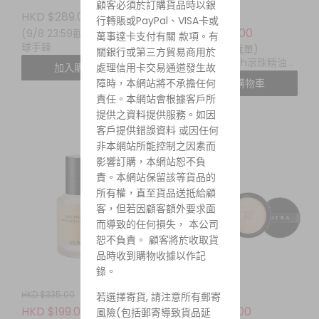
顧客必須於訂購貨品時以銀
HKD $289.00
HKD $488.00
起
行轉賬或PayPal、VISA卡或
HKD $388.00
(9/8 23:59截單) lloyd 網
萬事達卡支付有關 款項。有
球手鍊
(9/8 23:59截單)
關銀行或第三方貿易商用於
daniel's truth滾珠精油香
加入購物車
處理信用卡交易通道發生故
水
障時，本網站將不承擔任何
加入購物車
責任。本網站會根據客戶所
提供之資料提供服務。如因
客戶提供錯誤資料 或因任何
非本網站所能控制之因素而
影響訂購，本網站恕不負
責。本網站保留該等貨品的
所有權，直至貨品送抵給顧
客，但若因顧客額外要求面
而導致的任何損失， 本公司
恕不負責。 顧客將於收取貨
品時收到購物收據以作記
錄。
HKD $335.00
HKD $399.00
若選擇寄貨, 請注意所有郵寄
HKD $199.00
HKD $299.00
風險(包括郵寄導致貨品延