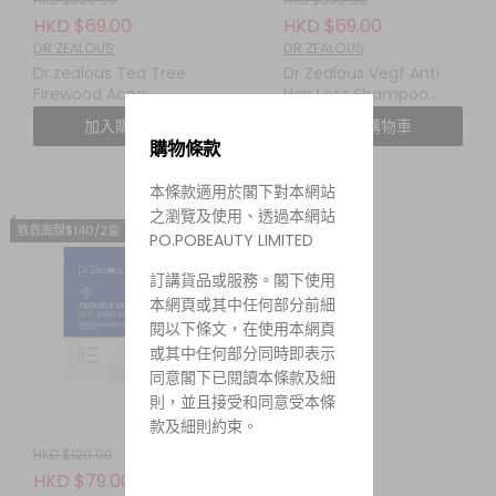
HKD $69.00
HKD $69.00
DR.ZEALOUS
DR.ZEALOUS
Dr.zealous Tea Tree
Dr Zealous Vegf Anti
Firewood Acne
Hair Loss Shampoo
Elimination Body Wash
($116/2)
加入購物車
加入購物車
($116/2)
購物條款
本條款適用於閣下對本網站
之瀏覽及使用、透過本網站
救救面膜$140/2盒
PO.POBEAUTY LIMITED
訂講貨品或服務。閣下使用
本網頁或其中任何部分前細
閱以下條文，在使用本網頁
或其中任何部分同時即表示
同意閣下已閱讀本條款及細
則，並且接受和同意受本條
款及細則約束。
HKD $120.00
HKD $79.00