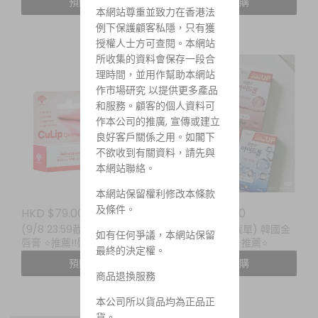
預購
預購
本網站尊重並致力在香港法
例下保護顧客私隱，只有獲
授權人士方可查閱。本網站
所收集的資料會保存一段合
理時間，並用作幫助本網站
作市場研究 以提供更多產品
和服務。顧客的個人資料可
作本公司的推廣, 宣傳或建立
良好客戶關係之用。如閣下
不欲收到有關資料，請先與
本網站聯絡。
本網站保留權利修改本條款
及條件。
HKD $79.00
HKD $55.00
(9/8 23:59截單) culip 潤
(9/8 23:59截單) 韓國金
如有任何爭議，本網站保留
唇膏 ⭐️推薦!!唇瘡必備!!
智媛眼藥水 ⭐️推薦⭐️
最終的決定權。
預購
預購
商品退換服務
本公司所以貨品均為正品正
貨。