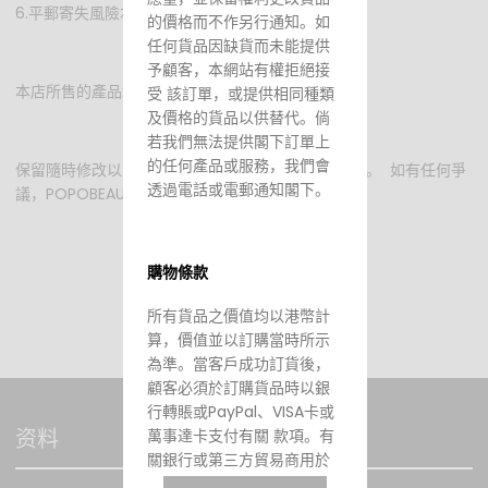
6.平郵寄失風險本店不承擔。
的價格而不作另行通知。如
任何貨品因缺貨而未能提供
予顧客，本網站有權拒絕接
本店所售的產品均為正貨，由官方授權/從官方訂貨。
受 該訂單，或提供相同種類
及價格的貨品以供替代。倘
若我們無法提供閣下訂單上
的任何產品或服務，我們會
保留隨時修改以上制度的條款及細則而不作另行通知。 如有任何爭
透過電話或電郵通知閣下。
議，POPOBEAUTY將保留最終決定權。
購物條款
所有貨品之價值均以港幣計
算，價值並以訂購當時所示
為準。當客戶成功訂貨後，
顧客必須於訂購貨品時以銀
行轉賬或PayPal、VISA卡或
资料
萬事達卡支付有關 款項。有
關銀行或第三方貿易商用於
處理信用卡交易通道發生故