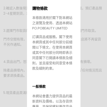
購物條款
2.確認入數後現貨產品我們將會在2-3個工作天內發貨。預訂產品預
2-4星期到貨，本店不接急單。
本條款適用於閣下對本網站
之瀏覽及使用、透過本網站
PO.POBEAUTY LIMITED
3.選擇門市取貨的客人，收到確認msg/email便可到門市取貨。
訂講貨品或服務。閣下使用
門市空間有限，限10日內取貨，超過1個月仍未取貨本店將不再留貨
本網頁或其中任何部分前細
不另作通知。
閱以下條文，在使用本網頁
或其中任何部分同時即表示
同意閣下已閱讀本條款及細
4.貨品出門，恕不退換。寄貨前本店會檢查好產品沒有損壞。
則，並且接受和同意受本條
款及細則約束。
除產品損壞內，本店不接受收到後覺得自己不適合用/任何情況而且
要求退換產品。
一般條款
5.現貨產品買滿$700包運費
本網站會盡力提供貨品的最
新資料及價格，以及存貨供
應量，並保留權利更改貨品