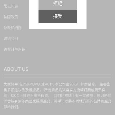
拒絕
障時，本網站將不承擔任何
常见问题
責任。本網站會根據客戶所
接受
提供之資料提供服務。如因
私隐政策
客戶提供錯誤資料 或因任何
非本網站所能控制之因素而
条款和细则
影響訂購，本網站恕不負
責。本網站保留該等貨品的
联络我们
所有權，直至貨品送抵給顧
访客订单追踪
客，但若因顧客額外要求面
而導致的任何損失， 本公司
恕不負責。 顧客將於收取貨
品時收到購物收據以作記
ABOUT US
錄。
若選擇寄貨, 請注意所有郵寄
大家好❤️ 我們是POPO.BEAUTY. 本公司由2015年經歷至今。 主要出
風險(包括郵寄導致貨品延
售多國化妝品及護膚品。 所有貨品均來自官方授權訂購或購至官
誤、損毀、遺失或意外盜竊
網，100%正貨絕不出售假貨。 我們的標誌上有一架飛機，原因是我
等)必須由買方自行承擔, 我
們會親身到不同國家採購產品，希望可以將不同地方好的品牌和產品
方一概恕不負責 .如需我方證
帶給我們。
明已寄出貨品, 我方可提供郵